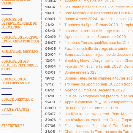
>
29/04
Agenda du mois de Mai 2024
STADE
>
10/04
Le Comité présent sur les 2 journées de
par l'UNSS et l'USEP
>
10/01
Liste Ministérielle des sportifs de Haut Ni
Tarnais(es) présents !
>
08/01
Bonne Année 2024 + Agenda Janvier 20
COMMISSION
DÉPARTEMENTALE DE
>
21/12
Trophées du Sport Tarnais 2023 : 3 troph
FORMATION
Tarnais
>
03/10
Les inscriptions pour le stage cross dépa
>
02/09
Agenda du mois de Septembre 2023
COMMISSION SPORTIVE
ET ORGANISATION (CSO)
>
26/07
4 athètes Tarnais qualifiés pour les Cham
Albi
>
09/05
Succès ensoleillé du stage piste printanie
ATHLÉTISME MASTERS
>
20/04
Beau succès pour la journée de découvert
destination du Sport Adapté Tarnais !
>
12/04
Breaking News : L'organisation d'un Ch
COMMISSION DES
confiée à l'un de nos clubs Tarnais !
OFFICIELS TECHNIQUES
>
05/04
Fête de l'Athlétisme Tarnais 2023 : Dem
(COT)
>
02/01
Bonne année 2023 !
>
19/12
Bonnes Fêtes de fin d'année à toutes et à 
COMMISSION DE
DÉVELOPPEMENT
>
17/12
Trophées du Sport Tarnais 2022 : 4 troph
Tarnais
>
01/12
Agenda du mois de Décembre 2022
>
31/10
Plus de 35 stagiaires ont préparé la saiso
COMITÉ DIRECTEUR
!
>
15/09
Appel à candidature _ Lieux d'implantatio
>
08/09
De la PPG par le Comité du Tarn !
PV AG & STATUTS
>
05/07
Les Résultats du week-end : Rémi Mourié,
nationale des Pointes d’or !
>
30/06
Les résultats du week-end: Condé-Turpin
France d'heptathlon !
>
07/06
Finale Nationale Equip’Athlé: Tarn Sud At
STATISTIQUES
>
31/05
Championnats du Tarn : records du Tarn p