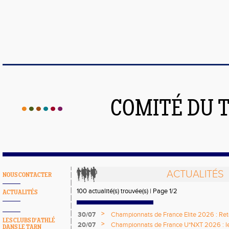
COMITÉ DU 
ACTUALITÉS
NOUS CONTACTER
100 actualité(s) trouvée(s) | Page 1/2
ACTUALITÉS
>
30/07
Championnats de France Elite 2026 : Retou
LES CLUBS D'ATHLÉ
>
20/07
Championnats de France U*NXT 2026 : le 
DANS LE TARN