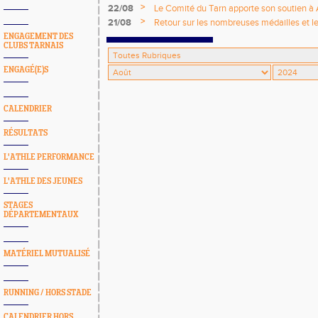
>
22/08
Le Comité du Tarn apporte son soutien à
>
21/08
Retour sur les nombreuses médailles et les
fin de saison 2023-2024 !
ENGAGEMENT DES
CLUBS TARNAIS
ENGAGÉ(E)S
CALENDRIER
RÉSULTATS
L'ATHLE PERFORMANCE
L'ATHLE DES JEUNES
STAGES
DÉPARTEMENTAUX
MATÉRIEL MUTUALISÉ
RUNNING / HORS STADE
CALENDRIER HORS