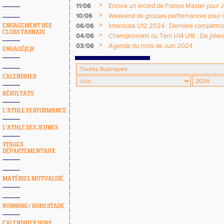
>
11/06
Encore un record de France Master pour
>
10/06
Weekend de grosses performances pour les
>
06/06
Interclubs U12 2024 : Dernière compétition
ENGAGEMENT DES
CLUBS TARNAIS
>
04/06
Championnats du Tarn U14 U16 : De jolie
>
03/06
Agenda du mois de Juin 2024
ENGAGÉ(E)S
CALENDRIER
RÉSULTATS
L'ATHLE PERFORMANCE
L'ATHLE DES JEUNES
STAGES
DÉPARTEMENTAUX
MATÉRIEL MUTUALISÉ
RUNNING / HORS STADE
CALENDRIER HORS