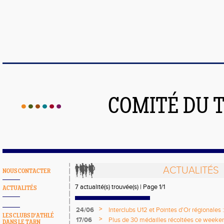
COMITÉ DU 
ACTUALITÉS
NOUS CONTACTER
7 actualité(s) trouvée(s) | Page 1/1
ACTUALITÉS
>
24/06
Interclubs U12 et Pointes d'Or régionales :
LES CLUBS D'ATHLÉ
weekend
>
17/06
Plus de 30 médailles récoltées ce weeken
DANS LE TARN