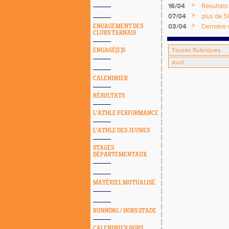
>
16/04
Résultats
>
07/04
plus de 5
>
03/04
Dernière 
ENGAGEMENT DES
CLUBS TARNAIS
pour les 
ENGAGÉ(E)S
CALENDRIER
RÉSULTATS
L'ATHLE PERFORMANCE
L'ATHLE DES JEUNES
STAGES
DÉPARTEMENTAUX
MATÉRIEL MUTUALISÉ
RUNNING / HORS STADE
CALENDRIER HORS