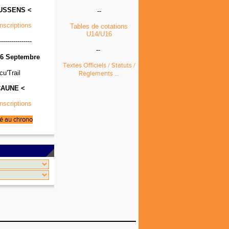
USSENS <
--
Inscriptions
Tables de cotations
U14/U16
----------------
--
6 Septembre
Textes Officiels / Statuts /
cu'Trail
Règlements ...
CAUNE <
Inscriptions
é au chrono