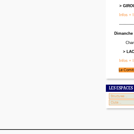
> GIRO
Infos + 
------------
Dimanche 
Char
> LA
Infos + 
Le Comit
LES ESPACES