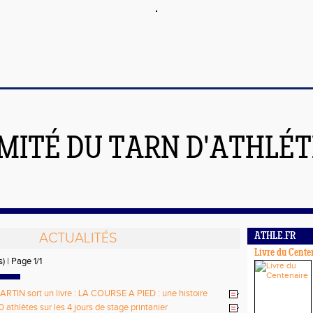
MITÉ DU TARN D'ATHLÉ
ACTUALITÉS
ATHLE.FR
Livre du Cente
) | Page 1/1
RTIN sort un livre : LA COURSE A PIED : une histoire
omme le Monde
 athlètes sur les 4 jours de stage printanier