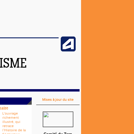
TISME
Mises à jour du site
naire
L'ouvrage
richement
illustré, qui
retrace
l’Histoire de la