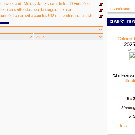
 du weekend : Mélody JULIEN dans le top 10 Européen
d'Athlétisme.
0 athlètes attendus pour le stage printanier
compétition en salle pour les U12 et première sur la piste
U14/U16
COMPÉTITION
Calendri
2025
(au
Résultats de
En di
Sa 2
Meeting
> A
Infos + 