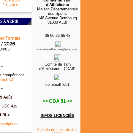
Comité du Tarn
Fédération
Française
d'Athlétisme
Maison Départementale
des Sports
148 Avenue Dembourg
S À VENIR
81000 ALBI
06 66 26 65 42
er Tarnais
 / 2026
 04/03)
comitetarnathletisme@gmail.com
Comité du Tarn
--
d'Athlétisme - CDA81
s compétitions
rect ICI
comiteathle81
--
------------------------
9 Août
>> CDA 81 <<
 USC Albi
LBI <
INFOS
LICENCIÉS
Inscriptions
Agenda du mois de Juin