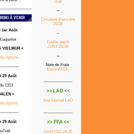
club
--
NING À VENIR
Circulaire financière
25/26
 1er Août
--
Cuquoise
Feuille dépôt
JURY 25/26
S VIELMUR <
--
Inscriptions
Note de Frais
----------------
Excel
/
PDF
 29 Août
------------------------
 du 1313
>> LAO <<
DALEN <
Site internet LAO
Inscriptions
----------------
------------------------
 29 Août
>> FFA <<
ouTrail
Livret CNJ 24-25