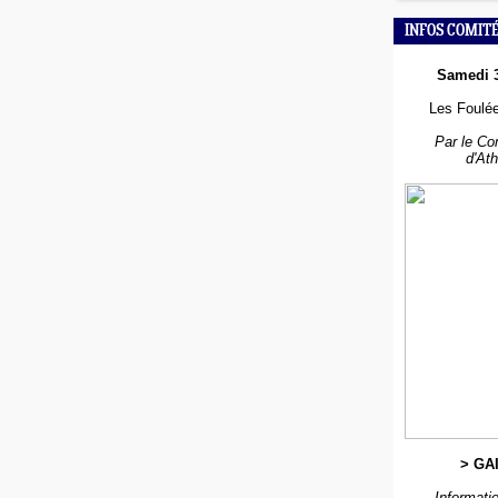
INFOS COMIT
Samedi 
Les Foulée
Par le Co
d'At
> GA
Informatio