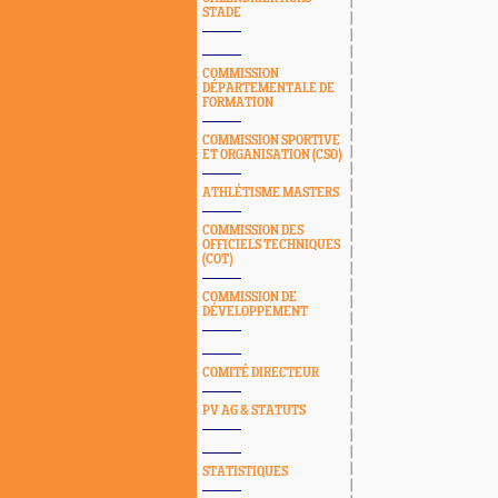
STADE
COMMISSION
DÉPARTEMENTALE DE
FORMATION
COMMISSION SPORTIVE
ET ORGANISATION (CSO)
ATHLÉTISME MASTERS
COMMISSION DES
OFFICIELS TECHNIQUES
(COT)
COMMISSION DE
DÉVELOPPEMENT
COMITÉ DIRECTEUR
PV AG & STATUTS
STATISTIQUES