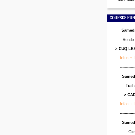
COURSES RUN
Samedi
Ronde 
> CUQ LE
Infos + 
------------
Samedi
Trail
> CA
Infos + 
------------
Samedi
Gir