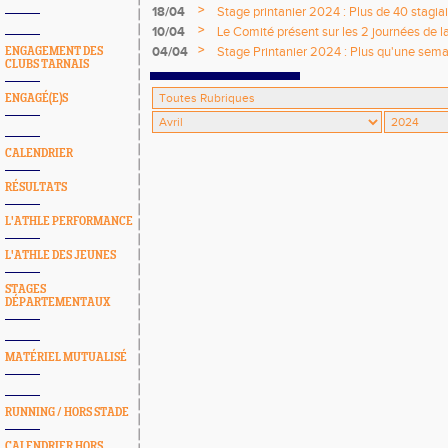
du Tarn sur Piste
>
18/04
Stage printanier 2024 : Plus de 40 stagia
météo capricieuse)
>
10/04
Le Comité présent sur les 2 journées de
par l'UNSS et l'USEP
>
04/04
Stage Printanier 2024 : Plus qu'une semain
ENGAGEMENT DES
CLUBS TARNAIS
ENGAGÉ(E)S
CALENDRIER
RÉSULTATS
L'ATHLE PERFORMANCE
L'ATHLE DES JEUNES
STAGES
DÉPARTEMENTAUX
MATÉRIEL MUTUALISÉ
RUNNING / HORS STADE
CALENDRIER HORS