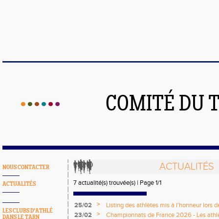
COMITÉ DU 
ACTUALITÉS
NOUS CONTACTER
7 actualité(s) trouvée(s) | Page 1/1
ACTUALITÉS
>
25/02
Listing des athlètes mis à l'honneur lors 
LES CLUBS D'ATHLÉ
>
23/02
Championnats de France 2026 - Les athlèt
DANS LE TARN