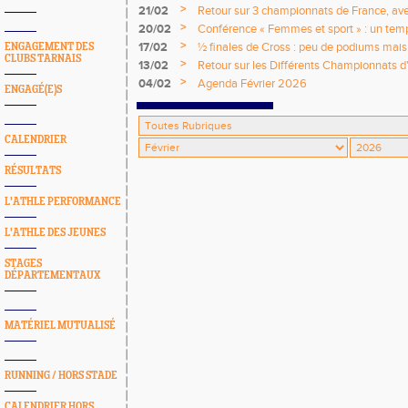
Lancers et en Salle (U18-U20)
>
21/02
Retour sur 3 championnats de France, avec
>
20/02
Conférence « Femmes et sport » : un temp
engagé
>
17/02
½ finales de Cross : peu de podiums mais 
ENGAGEMENT DES
CLUBS TARNAIS
nationales !
>
13/02
Retour sur les Différents Championnats d'
2026
>
04/02
Agenda Février 2026
ENGAGÉ(E)S
CALENDRIER
RÉSULTATS
L'ATHLE PERFORMANCE
L'ATHLE DES JEUNES
STAGES
DÉPARTEMENTAUX
MATÉRIEL MUTUALISÉ
RUNNING / HORS STADE
CALENDRIER HORS