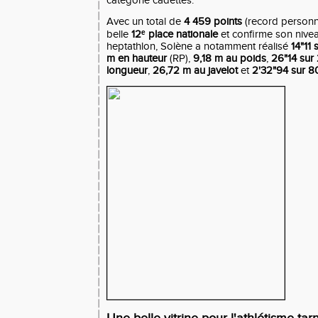
catégorie cadettes.
Avec un total de
4 459 points
(record personne
belle
12ᵉ place nationale
et confirme son nive
heptathlon, Solène a notamment réalisé
14"11
m en hauteur
(RP),
9,18 m au poids
,
26"14 su
longueur
,
26,72 m au javelot
et
2'32"94 sur 