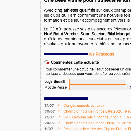
Une belle vitrine pour l'athlétisme tar
Avec
cinq athlètes qualifiés
sur deux champion
les clubs du Tarn confirment une nouvelle fois 
formation et de leur accompagnement vers le 
Le CDA81 adresse ses plus sincères félicitati
Noé Batut Verchel, Soan Saleine, Bilal Manga
qu'à leurs entraîneurs, leurs clubs et leurs pr
résultats qui font rayonner l'athlétisme tarnais
les Réactions
Commentez cette actualité
Pour commenter une actualité il faut posséder un compt
rubrique ci-dessous pour vous identifier ou vous crée
Login (Email)
:
Mot de Passe
:
>
31/07
Congés annuels estivaux
>
30/07
Championnats de France Elite 2026 : Retou
>
21/07
L'AC Lacaune mis à l'honneur par la FFA e
>
20/07
Championnats de France U*NXT 2026 : le 
titres nationaux !
>
11/07
Relais dans le cadre des Chp de France Eli