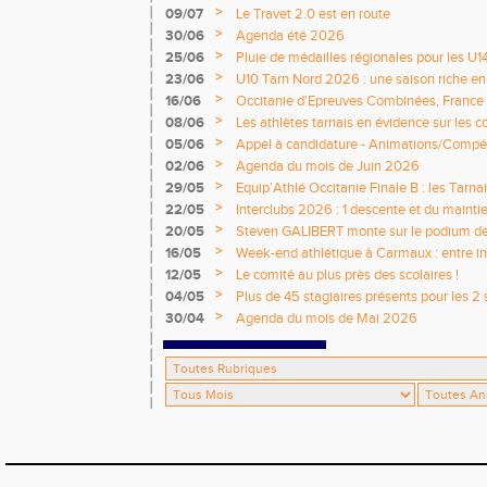
>
09/07
Le Travet 2.0 est en route
>
30/06
Agenda été 2026
>
25/06
Pluie de médailles régionales pour les U1
>
23/06
U10 Tarn Nord 2026 : une saison riche e
émotions
>
16/06
Occitanie d'Epreuves Combinées, France
National de Castres
>
08/06
Les athlètes tarnais en évidence sur les 
>
05/06
Appel à candidature - Animations/Compét
2026 / 2027
>
02/06
Agenda du mois de Juin 2026
>
29/05
Equip’Athlé Occitanie Finale B : les Tarn
>
22/05
Interclubs 2026 : 1 descente et du mainti
>
20/05
Steven GALIBERT monte sur le podium d
>
16/05
Week-end athlétique à Carmaux : entre i
départementaux jeunes
>
12/05
Le comité au plus près des scolaires !
>
04/05
Plus de 45 stagiaires présents pour les 2 
Comité !
>
30/04
Agenda du mois de Mai 2026