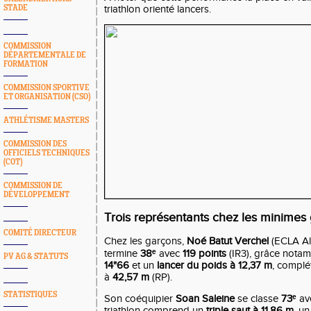
STADE
triathlon orienté lancers.
COMMISSION
DÉPARTEMENTALE DE
FORMATION
COMMISSION SPORTIVE
ET ORGANISATION (CSO)
ATHLÉTISME MASTERS
COMMISSION DES
OFFICIELS TECHNIQUES
(COT)
COMMISSION DE
DÉVELOPPEMENT
Trois représentants chez les minimes
COMITÉ DIRECTEUR
Chez les garçons,
Noé Batut Verchel
(ECLA Alb
termine
38ᵉ
avec
119 points
(IR3), grâce nota
PV AG & STATUTS
14"66
et un
lancer du poids à 12,37 m
, complé
à
42,57 m
(RP).
STATISTIQUES
Son coéquipier
Soan Saleine
se classe
73ᵉ
av
triathlon comprend un
triple saut à 11,86 m
, u