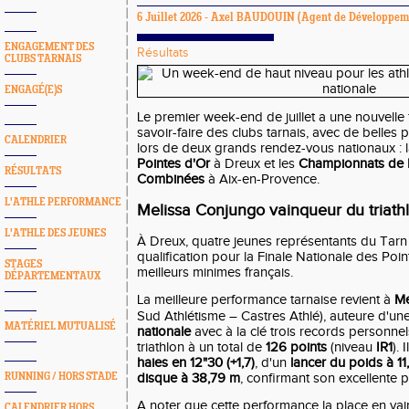
6 Juillet 2026 -
Axel BAUDOUIN
(Agent de Développem
ENGAGEMENT DES
Résultats
CLUBS TARNAIS
ENGAGÉ(E)S
Le premier week-end de juillet a une nouvelle 
savoir-faire des clubs tarnais, avec de belles
CALENDRIER
lors de deux grands rendez-vous nationaux : 
Pointes d'Or
à Dreux et les
Championnats de 
RÉSULTATS
Combinées
à Aix-en-Provence.
L'ATHLE PERFORMANCE
Melissa Conjungo vainqueur du triathl
L'ATHLE DES JEUNES
À Dreux, quatre jeunes représentants du Tarn
qualification pour la Finale Nationale des Point
STAGES
meilleurs minimes français.
DÉPARTEMENTAUX
La meilleure performance tarnaise revient à
Me
Sud Athlétisme – Castres Athlé), auteure d'u
MATÉRIEL MUTUALISÉ
nationale
avec à la clé trois records personn
triathlon à un total de
126 points
(niveau
IR1
).
haies en 12"30 (+1,7)
, d'un
lancer du poids à 1
RUNNING / HORS STADE
disque à 38,79 m
, confirmant son excellente 
A noter que cette performance la place en va
CALENDRIER HORS