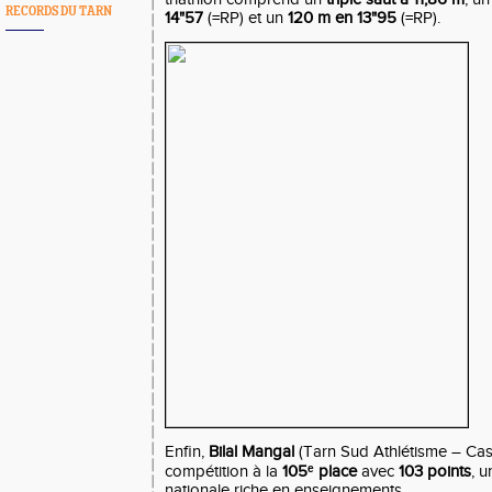
RECORDS DU TARN
14"57
(=RP) et un
120 m en 13"95
(=RP).
Enfin,
Bilal Mangal
(Tarn Sud Athlétisme – Cast
compétition à la
105ᵉ place
avec
103 points
, 
nationale riche en enseignements.