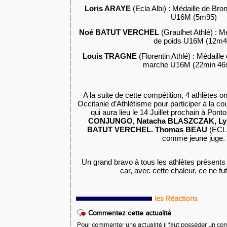
Loris ARAYE
(Ecla Albi) : Médaille de Bro
U16M (5m95)
Noé BATUT VERCHEL
(Graulhet Athlé) : M
de poids U16M (12m4
Louis TRAGNE
(Florentin Athlé) : Médaill
marche U16M (22min 46s
A la suite de cette compétition, 4 athlètes on
Occitanie d’Athlétisme pour participer à la 
qui aura lieu le 14 Juillet prochain à Pont
CONJUNGO, Natacha BLASZCZAK, Lys
BATUT VERCHEL. Thomas BEAU
(ECLA
comme jeune juge.
Un grand bravo à tous les athlètes présent
car, avec cette chaleur, ce ne fu
les Réactions
Commentez cette actualité
Pour commenter une actualité il faut posséder un compt