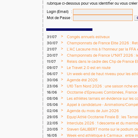
rubrique ci-dessous pour vous identifier ou vous crée
Login (Email)
:
Mot de Passe
:
>
31/07
Congés annuels estivaux
>
30/07
Championnats de France Elite 2026 : Retou
>
21/07
L'AC Lacaune mis à l'honneur par la FFA e
>
20/07
Championnats de France U*NXT 2026 : le 
titres nationaux !
>
11/07
Relais dans le cadre des Chp de France Eli
>
09/07
Le Travet 2.0 est en route
>
06/07
Un week-end de haut niveau pour les athlè
nationale
>
30/06
Agenda été 2026
>
23/06
U10 Tarn Nord 2026 : une saison riche e
émotions
>
16/06
Occitanie d'Epreuves Combinées, France
National de Castres
>
08/06
Les athlètes tarnais en évidence sur les 
>
05/06
Appel à candidature - Animations/Compét
2026 / 2027
>
02/06
Agenda du mois de Juin 2026
>
29/05
Equip’Athlé Occitanie Finale B : les Tarn
>
22/05
Interclubs 2026 : 1 descente et du mainti
>
20/05
Steven GALIBERT monte sur le podium d
>
16/05
Week-end athlétique à Carmaux : entre i