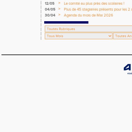
départementaux jeunes
>
12/05
Le comité au plus près des scolaires !
>
04/05
Plus de 45 stagiaires présents pour les 2 
Comité !
>
30/04
Agenda du mois de Mai 2026