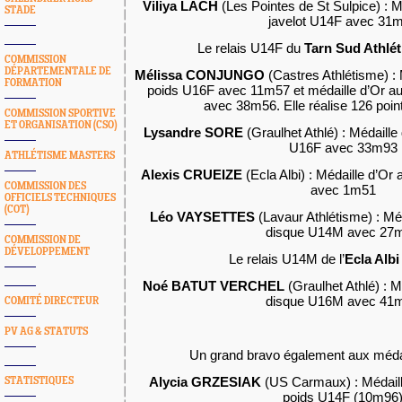
Viliya LACH
(Les Pointes de St Sulpice) : M
STADE
javelot U14F avec 31
Le relais U14F du
Tarn Sud Athlé
COMMISSION
DÉPARTEMENTALE DE
Mélissa CONJUNGO
(Castres Athlétisme) : 
FORMATION
poids U16F avec 11m57 et médaille d’Or a
avec 38m56. Elle réalise 126 point
COMMISSION SPORTIVE
ET ORGANISATION (CSO)
Lysandre SORE
(Graulhet Athlé) : Médaille 
U16F avec 33m93
ATHLÉTISME MASTERS
Alexis CRUEIZE
(Ecla Albi) : Médaille d’O
COMMISSION DES
avec 1m51
OFFICIELS TECHNIQUES
(COT)
Léo VAYSETTES
(Lavaur Athlétisme) : Méd
disque U14M avec 27
COMMISSION DE
DÉVELOPPEMENT
Le relais U14M de l’
Ecla Alb
Noé BATUT VERCHEL
(Graulhet Athlé) : M
disque U16M avec 41
COMITÉ DIRECTEUR
PV AG & STATUTS
Un grand bravo également aux méda
Alycia GRZESIAK
(US Carmaux) : Médaill
STATISTIQUES
poids U14F (10m96