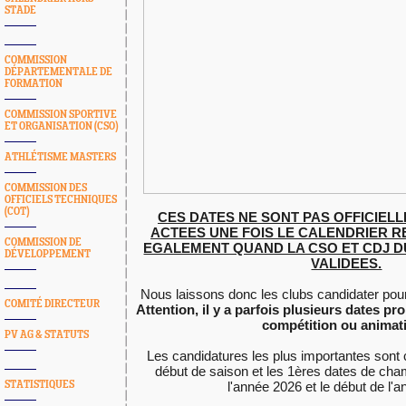
STADE
COMMISSION
DÉPARTEMENTALE DE
FORMATION
COMMISSION SPORTIVE
ET ORGANISATION (CSO)
ATHLÉTISME MASTERS
COMMISSION DES
OFFICIELS TECHNIQUES
(COT)
CES DATES NE SONT PAS OFFICIELL
ACTEES UNE FOIS LE CALENDRIER R
COMMISSION DE
EGALEMENT QUAND LA CSO ET CDJ D
DÉVELOPPEMENT
VALIDEES.
COMITÉ DIRECTEUR
Attention, il y a parfois plusieurs dates 
compétition ou animati
PV AG & STATUTS
Les candidatures les plus importantes sont c
début de saison et les 1ères dates de cham
STATISTIQUES
l'année 2026 et le début de l'