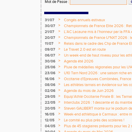
Mot de Passe
:
>
31/07
Congés annuels estivaux
>
30/07
Championnats de France Elite 2026 : Retou
>
21/07
L'AC Lacaune mis à l'honneur par la FFA e
>
20/07
Championnats de France U*NXT 2026 : le 
titres nationaux !
>
11/07
Relais dans le cadre des Chp de France Eli
>
09/07
Le Travet 2.0 est en route
>
06/07
Un week-end de haut niveau pour les athlè
nationale
>
30/06
Agenda été 2026
>
25/06
Pluie de médailles régionales pour les U1
>
23/06
U10 Tarn Nord 2026 : une saison riche e
émotions
>
16/06
Occitanie d'Epreuves Combinées, France
National de Castres
>
08/06
Les athlètes tarnais en évidence sur les 
>
02/06
Agenda du mois de Juin 2026
>
29/05
Equip’Athlé Occitanie Finale B : les Tarn
>
22/05
Interclubs 2026 : 1 descente et du mainti
>
20/05
Steven GALIBERT monte sur le podium d
>
16/05
Week-end athlétique à Carmaux : entre i
départementaux jeunes
>
12/05
Le comité au plus près des scolaires !
>
04/05
Plus de 45 stagiaires présents pour les 2 
Comité !
>