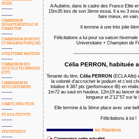
STADE
A Aubière, dans le cadre des France Elite e
15m35 lors de son 3ème essai. Il a eu 3 ess
faire mieux, en vain.
COMMISSION
DÉPARTEMENTALE DE
Il termine à une très jolie 6
FORMATION
Félicitations a lui pour sa saison hiverna
COMMISSION SPORTIVE
Universitaire + Champion de 
ET ORGANISATION (CSO)
------------------------------------------
ATHLÉTISME MASTERS
Célia PERRON, habituée 
COMMISSION DES
OFFICIELS TECHNIQUES
(COT)
Tenante du titre,
Célia PERRON
(ECLA Albi) 
la volonté d'accrocher le podium et c'est cho
COMMISSION DE
totalise
4 387 pts (performance IB) en réalis
DÉVELOPPEMENT
1m72 au saut en hauteur, 12m19 au lancer d
longueur et 2'12''57 sur l
COMITÉ DIRECTEUR
Elle termine à la 3ème place avec une bel
PV AG & STATUTS
Félicitations à toi !
les Réactions
STATISTIQUES