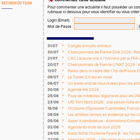
Commentez cette actualité
RECORDS DU TARN
Pour commenter une actualité il faut posséder un compt
rubrique ci-dessous pour vous identifier ou vous crée
Login (Email)
:
Mot de Passe
:
>
31/07
Congés annuels estivaux
>
30/07
Championnats de France Elite 2026 : Retou
>
21/07
L'AC Lacaune mis à l'honneur par la FFA e
>
20/07
Championnats de France U*NXT 2026 : le 
titres nationaux !
>
11/07
Relais dans le cadre des Chp de France Eli
>
09/07
Le Travet 2.0 est en route
>
06/07
Un week-end de haut niveau pour les athlè
nationale
>
30/06
Agenda été 2026
>
25/06
Pluie de médailles régionales pour les U1
>
23/06
U10 Tarn Nord 2026 : une saison riche e
émotions
>
16/06
Occitanie d'Epreuves Combinées, France
National de Castres
>
08/06
Les athlètes tarnais en évidence sur les 
>
05/06
Appel à candidature - Animations/Compét
2026 / 2027
>
02/06
Agenda du mois de Juin 2026
>
29/05
Equip’Athlé Occitanie Finale B : les Tarn
>
22/05
Interclubs 2026 : 1 descente et du mainti