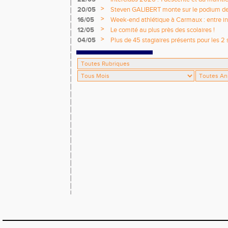
>
20/05
Steven GALIBERT monte sur le podium d
>
16/05
Week-end athlétique à Carmaux : entre i
départementaux jeunes
>
12/05
Le comité au plus près des scolaires !
>
04/05
Plus de 45 stagiaires présents pour les 2 
Comité !