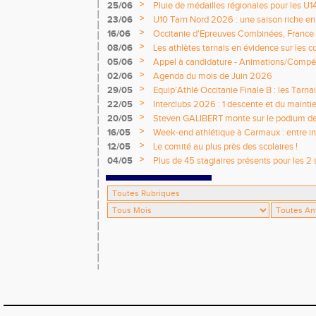
>
25/06
Pluie de médailles régionales pour les U1
>
23/06
U10 Tarn Nord 2026 : une saison riche e
émotions
>
16/06
Occitanie d'Epreuves Combinées, France
National de Castres
>
08/06
Les athlètes tarnais en évidence sur les 
>
05/06
Appel à candidature - Animations/Compét
2026 / 2027
>
02/06
Agenda du mois de Juin 2026
>
29/05
Equip’Athlé Occitanie Finale B : les Tarn
>
22/05
Interclubs 2026 : 1 descente et du mainti
>
20/05
Steven GALIBERT monte sur le podium d
>
16/05
Week-end athlétique à Carmaux : entre i
départementaux jeunes
>
12/05
Le comité au plus près des scolaires !
>
04/05
Plus de 45 stagiaires présents pour les 2 
Comité !