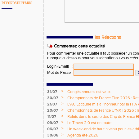
RECORDS DU TARN
les Réactions
Commentez cette actualité
Pour commenter une actualité il faut posséder un compt
rubrique ci-dessous pour vous identifier ou vous crée
Login (Email)
:
Mot de Passe
:
>
31/07
Congés annuels estivaux
>
30/07
Championnats de France Elite 2026 : Retou
>
21/07
L'AC Lacaune mis à l'honneur par la FFA e
>
20/07
Championnats de France U*NXT 2026 : le 
titres nationaux !
>
11/07
Relais dans le cadre des Chp de France Eli
>
09/07
Le Travet 2.0 est en route
>
06/07
Un week-end de haut niveau pour les athlè
nationale
>
30/06
Agenda été 2026