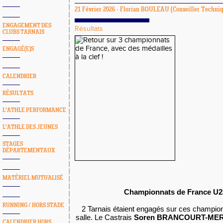
21 Février 2026 -
Florian BOULEAU
(Conseiller Techniq
ENGAGEMENT DES
Résultats
CLUBS TARNAIS
ENGAGÉ(E)S
CALENDRIER
RÉSULTATS
L'ATHLE PERFORMANCE
L'ATHLE DES JEUNES
STAGES
DÉPARTEMENTAUX
MATÉRIEL MUTUALISÉ
Championnats de France U23
RUNNING / HORS STADE
2 Tarnais étaient engagés sur ces champi
salle. Le Castrais
Soren BRANCOURT-ME
CALENDRIER HORS