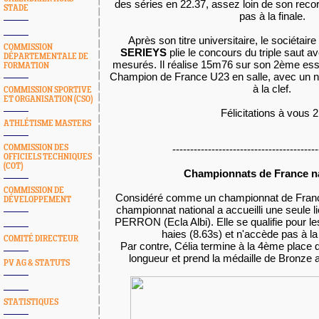
des séries en 22.37, assez loin de son reco
STADE
pas à la finale.
Après son titre universitaire, le sociétair
COMMISSION
SERIEYS
plie le concours du triple saut 
DÉPARTEMENTALE DE
mesurés. Il réalise 15m76 sur son 2ème essai
FORMATION
Champion de France U23 en salle, avec un 
à la clef.
COMMISSION SPORTIVE
ET ORGANISATION (CSO)
Félicitations à vous 2
ATHLÉTISME MASTERS
COMMISSION DES
-----------------------------------------
OFFICIELS TECHNIQUES
(COT)
Championnats de France n
COMMISSION DE
Considéré comme un championnat de France 
DÉVELOPPEMENT
championnat national a accueilli une seule l
PERRON (Ecla Albi). Elle se qualifie pour l
haies (8.63s) et n'accède pas à la 
COMITÉ DIRECTEUR
Par contre, Célia termine à la 4ème place
longueur et prend la médaille de Bronze
PV AG & STATUTS
STATISTIQUES