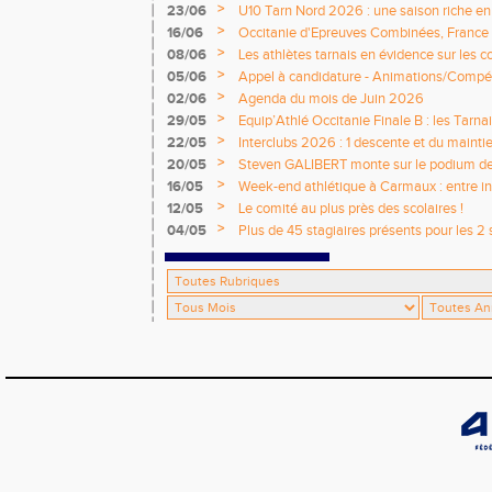
>
23/06
U10 Tarn Nord 2026 : une saison riche e
émotions
>
16/06
Occitanie d'Epreuves Combinées, France
National de Castres
>
08/06
Les athlètes tarnais en évidence sur les 
>
05/06
Appel à candidature - Animations/Compét
2026 / 2027
>
02/06
Agenda du mois de Juin 2026
>
29/05
Equip’Athlé Occitanie Finale B : les Tarn
>
22/05
Interclubs 2026 : 1 descente et du mainti
>
20/05
Steven GALIBERT monte sur le podium d
>
16/05
Week-end athlétique à Carmaux : entre i
départementaux jeunes
>
12/05
Le comité au plus près des scolaires !
>
04/05
Plus de 45 stagiaires présents pour les 2 
Comité !