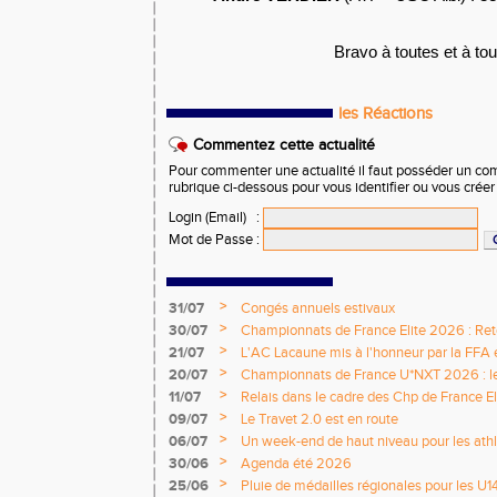
Bravo à toutes et à tou
les Réactions
Commentez cette actualité
Pour commenter une actualité il faut posséder un compt
rubrique ci-dessous pour vous identifier ou vous crée
Login (Email)
:
Mot de Passe
:
>
31/07
Congés annuels estivaux
>
30/07
Championnats de France Elite 2026 : Retou
>
21/07
L'AC Lacaune mis à l'honneur par la FFA e
>
20/07
Championnats de France U*NXT 2026 : le 
titres nationaux !
>
11/07
Relais dans le cadre des Chp de France Eli
>
09/07
Le Travet 2.0 est en route
>
06/07
Un week-end de haut niveau pour les athlè
nationale
>
30/06
Agenda été 2026
>
25/06
Pluie de médailles régionales pour les U1