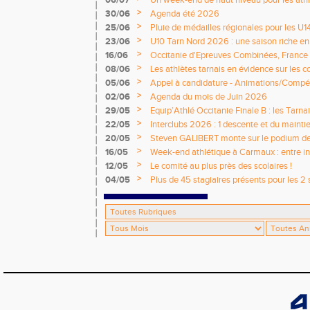
06/07
Un week-end de haut niveau pour les athlè
nationale
>
30/06
Agenda été 2026
>
25/06
Pluie de médailles régionales pour les U1
>
23/06
U10 Tarn Nord 2026 : une saison riche e
émotions
>
16/06
Occitanie d'Epreuves Combinées, France
National de Castres
>
08/06
Les athlètes tarnais en évidence sur les 
>
05/06
Appel à candidature - Animations/Compét
2026 / 2027
>
02/06
Agenda du mois de Juin 2026
>
29/05
Equip’Athlé Occitanie Finale B : les Tarn
>
22/05
Interclubs 2026 : 1 descente et du mainti
>
20/05
Steven GALIBERT monte sur le podium d
>
16/05
Week-end athlétique à Carmaux : entre i
départementaux jeunes
>
12/05
Le comité au plus près des scolaires !
>
04/05
Plus de 45 stagiaires présents pour les 2 
Comité !