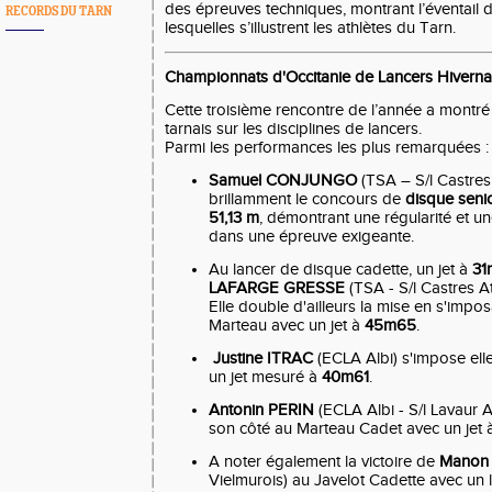
des épreuves techniques, montrant l’éventail d
RECORDS DU TARN
lesquelles s’illustrent les athlètes du Tarn.
Championnats d'Occitanie de Lancers Hivernau
Cette troisième rencontre de l’année a montré l
tarnais sur les disciplines de lancers.
Parmi les performances les plus remarquées :
Samuel
CONJUNGO
(TSA – S/l Castres
brillamment le concours de
disque seni
51,13 m
, démontrant une régularité et u
dans une épreuve exigeante.
Au lancer de disque cadette, un jet à
31
LAFARGE GRESSE
(TSA - S/l Castres A
Elle double d'ailleurs la mise en s'imp
Marteau avec un jet à
45m65
.
Justine ITRAC
(ECLA Albi) s'impose ell
un jet mesuré à
40m61
.
Antonin PERIN
(ECLA Albi - S/l Lavaur 
son côté au Marteau Cadet avec un jet
A noter également la victoire de
Manon
Vielmurois) au Javelot Cadette avec un