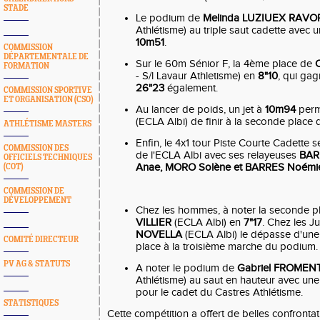
STADE
Le podium de
Melinda LUZIUEX RAVO
Athlétisme) au triple saut cadette avec
10m51
.
COMMISSION
DÉPARTEMENTALE DE
Sur le 60m Sénior F, la 4ème place de
C
FORMATION
- S/l Lavaur Athletisme) en
8"10
, qui ga
26"23
également.
COMMISSION SPORTIVE
ET ORGANISATION (CSO)
Au lancer de poids, un jet à
10m94
perm
(ECLA Albi) de finir à la seconde place 
ATHLÉTISME MASTERS
Enfin, le 4x1 tour Piste Courte Cadette s
COMMISSION DES
de l'ECLA Albi avec ses relayeuses
BAR
OFFICIELS TECHNIQUES
Anae, MORO Solène et BARRES Noémi
(COT)
COMMISSION DE
DÉVELOPPEMENT
Chez les hommes, à noter la seconde
VILLIER
(ECLA Albi) en
7"17
. Chez les J
NOVELLA
(ECLA Albi) le dépasse d'une 
COMITÉ DIRECTEUR
place à la troisième marche du podium.
PV AG & STATUTS
A noter le podium de
Gabriel FROME
Athlétisme) au saut en hauteur avec un
pour le cadet du Castres Athlétisme.
STATISTIQUES
Cette compétition a offert de belles confrontat