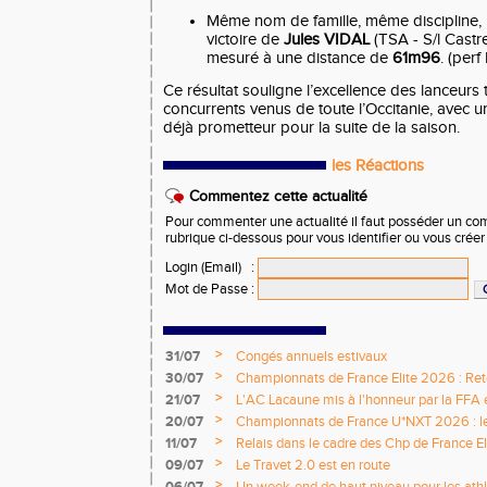
Même nom de famille, même discipline, 
victoire de
Jules VIDAL
(TSA - S/l Castre
mesuré à une distance de
61m96
. (perf
Ce résultat souligne l’excellence des lanceurs 
concurrents venus de toute l’Occitanie, avec 
déjà prometteur pour la suite de la saison.
les Réactions
Commentez cette actualité
Pour commenter une actualité il faut posséder un compt
rubrique ci-dessous pour vous identifier ou vous crée
Login (Email)
:
Mot de Passe
:
>
31/07
Congés annuels estivaux
>
30/07
Championnats de France Elite 2026 : Retou
>
21/07
L'AC Lacaune mis à l'honneur par la FFA e
>
20/07
Championnats de France U*NXT 2026 : le 
titres nationaux !
>
11/07
Relais dans le cadre des Chp de France Eli
>
09/07
Le Travet 2.0 est en route
>