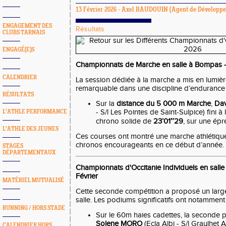
13 Février 2026 -
Axel BAUDOUIN
(Agent de Développ
ENGAGEMENT DES
Résultats
CLUBS TARNAIS
ENGAGÉ(E)S
Championnats de Marche en salle à Bompas - 
CALENDRIER
La session dédiée à la marche a mis en lumi
remarquable dans une discipline d’endurance 
RÉSULTATS
Sur la
distance du 5 000 m Marche
,
Da
- S/l Les Pointes de Saint-Sulpice) fini à
L'ATHLE PERFORMANCE
chrono solide de
23’01″29
, sur une épr
L'ATHLE DES JEUNES
Ces courses ont montré une marche athlétiqu
chronos encourageants en ce début d’année.
STAGES
DÉPARTEMENTAUX
Championnats d'Occitanie Individuels en salle 
Février
MATÉRIEL MUTUALISÉ
Cette seconde compétition a proposé un larg
salle. Les podiums significatifs ont notamment
RUNNING / HORS STADE
Sur le 60m haies cadettes, la seconde pl
Solene MORO
(Ecla Albi - S/l Graulhet 
CALENDRIER HORS