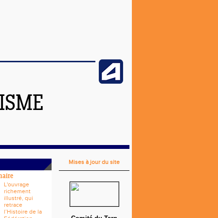
TISME
Mises à jour du site
naire
L'ouvrage
richement
illustré, qui
retrace
l’Histoire de la