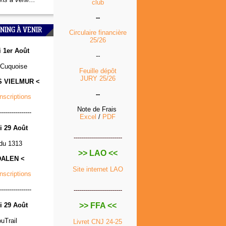
club
--
NING À VENIR
Circulaire financière
25/26
 1er Août
--
Cuquoise
Feuille dépôt
JURY 25/26
S VIELMUR <
--
Inscriptions
Note de Frais
----------------
Excel
/
PDF
 29 Août
------------------------
 du 1313
>> LAO <<
DALEN <
Site internet LAO
Inscriptions
----------------
------------------------
 29 Août
>> FFA <<
ouTrail
Livret CNJ 24-25