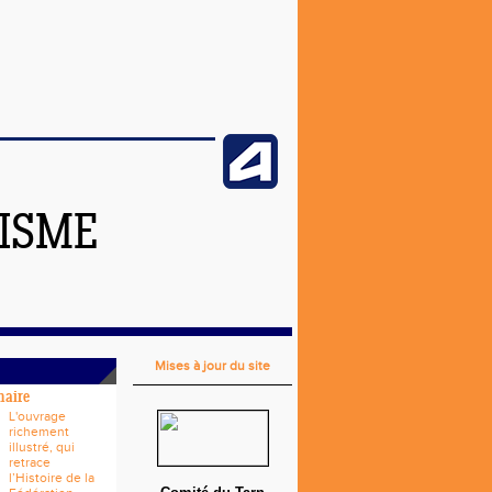
TISME
Mises à jour du site
naire
L'ouvrage
richement
illustré, qui
retrace
l’Histoire de la