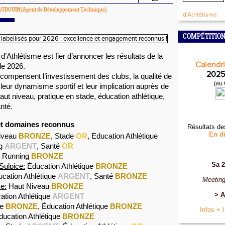
BAUDOUIN
(Agent de Développement Technique)
d'Athlétisme.
COMPÉTITION
’Athlétisme est fier d’annoncer les résultats de la
Calendri
ale 2026.
2025
écompensent l’investissement des clubs, la qualité de
(au
leur dynamisme sportif et leur implication auprès de
haut niveau, pratique en stade, éducation athlétique,
nté.
 et domaines reconnus
Résultats de
En di
Niveau
BRONZE
, Stade
OR
, Education Athlétique
ng
ARGENT
, Santé
OR
Running
BRONZE
Sa 2
Sulpice:
Éducation Athlétique
BRONZE
cation Athlétique
ARGENT
, Santé
BRONZE
Meeting
e:
Haut Niveau
BRONZE
> A
tion Athlétique
ARGENT
de
BRONZE
, Éducation Athlétique
BRONZE
Infos + 
ucation Athlétique
BRONZE