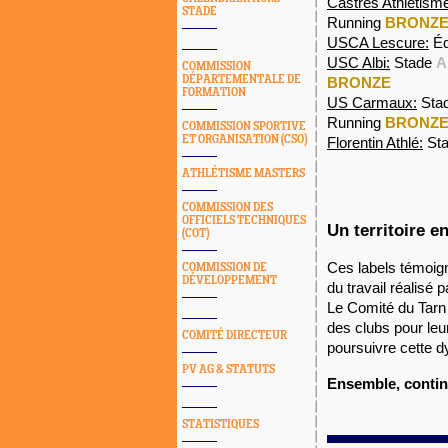
Castres Athlétism
STADE
Running
BRONZ
USCA Lescure:
Éd
USC Albi:
Stade
A
COMMISSION
DÉPARTEMENTALE DE
BRONZE
FORMATION
US Carmaux:
Sta
Running
BRONZ
COMMISSION SPORTIVE
ET ORGANISATION (CSO)
Florentin Athlé:
St
ATHLÉTISME MASTERS
COMMISSION DES
OFFICIELS TECHNIQUES
Un territoire e
(COT)
Ces labels témoigne
COMMISSION DE
DÉVELOPPEMENT
du travail réalisé 
Le Comité du Tarn 
des clubs pour leur
COMITÉ DIRECTEUR
poursuivre cette d
PV AG & STATUTS
Ensemble, continu
STATISTIQUES