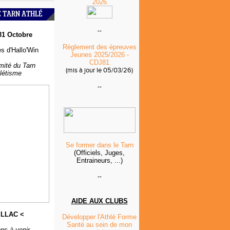
2026
É TARN ATHLÉ
--
31 Octobre
Règlement des épreuves
s d'Hallo'Win
Jeunes 2025/2026 -
CDJ81
mité du Tarn
(mis à jour le 05/03/26)
hlétisme
--
Se former dans le Tarn
(Officiels, Juges,
Entraineurs, ...)
--
AIDE AUX CLUBS
ILLAC <
Développer l'Athlé Forme
Santé au sein de mon
ns à venir...