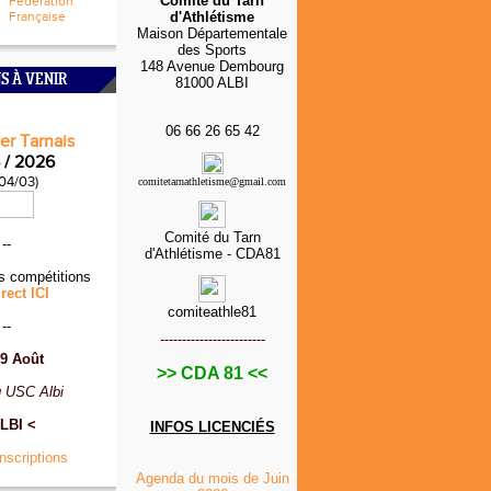
Comité du Tarn
Fédération
Française
d'Athlétisme
Maison Départementale
des Sports
148 Avenue Dembourg
S À VENIR
81000 ALBI
06 66 26 65 42
er Tarnais
 / 2026
 04/03)
comitetarnathletisme@gmail.com
Comité du Tarn
--
d'Athlétisme - CDA81
s compétitions
rect ICI
comiteathle81
--
------------------------
9 Août
>> CDA 81 <<
 USC Albi
LBI <
INFOS
LICENCIÉS
Inscriptions
Agenda du mois de Juin