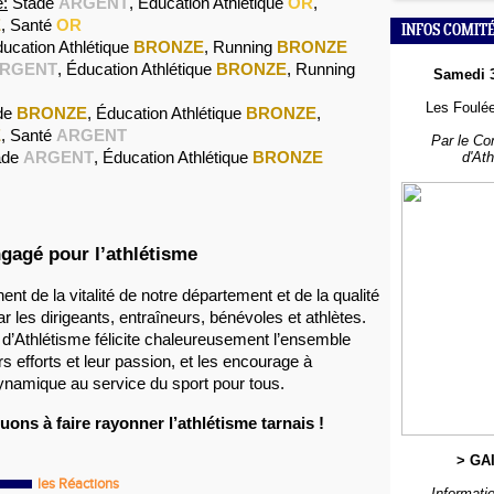
e:
Stade
ARGENT
, Éducation Athlétique
OR
,
E
, Santé
OR
INFOS COMIT
ucation Athlétique
BRONZE
, Running
BRONZE
RGENT
, Éducation Athlétique
BRONZE
, Running
Samedi 
Les Foulée
de
BRONZE
, Éducation Athlétique
BRONZE
,
E
, Santé
ARGENT
Par le Co
ade
ARGENT
, Éducation Athlétique
BRONZE
d'At
ngagé pour l’athlétisme
nt de la vitalité de notre département et de la qualité
par les dirigeants, entraîneurs, bénévoles et athlètes.
d’Athlétisme félicite chaleureusement l’ensemble
s efforts et leur passion, et les encourage à
ynamique au service du sport pour tous.
ons à faire rayonner l’athlétisme tarnais !
> GA
les Réactions
Informatio