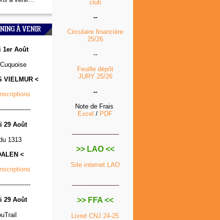
club
--
NING À VENIR
Circulaire financière
25/26
 1er Août
--
Cuquoise
Feuille dépôt
JURY 25/26
S VIELMUR <
--
Inscriptions
Note de Frais
----------------
Excel
/
PDF
 29 Août
------------------------
 du 1313
>> LAO <<
DALEN <
Site internet LAO
Inscriptions
----------------
------------------------
 29 Août
>> FFA <<
ouTrail
Livret CNJ 24-25