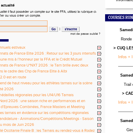
actualité
ité il faut posséder un compte sur le site FFA, utilisez la rubrique ci-
fier ou vous créer un compte.
COURSES RUN
|
Samedi
mot de passe oublié ?
Ronde 
nnuels estivaux
> CUQ LE
ats de France Elite 2026 : Retour sur les 3 jours intensifs
Infos + 
une mis à l'honneur par la FFA et le Crédit Mutuel
ats de France U*NXT 2026 : le Tarn brille avec deux
------------
ionaux !
ns le cadre des Chp de France Elite à Albi
Samedi
 2.0 est en route
nd de haut niveau pour les athlètes tarnais sur la scène
Trail
té 2026
> CA
médailles régionales pour les U14/U16 Tarnais
Nord 2026 : une saison riche en performances et en
Infos + 
 d'Epreuves Combinées, France Masters et Meeting
------------
de Castres
tes tarnais en évidence sur les compétitions régionales
andidature - Animations/Compétitions/Meetings - Saison
Samedi
027
u mois de Juin 2026
Gir
lé Occitanie Finale B : les Tarnais au rendez-vous à Rodez