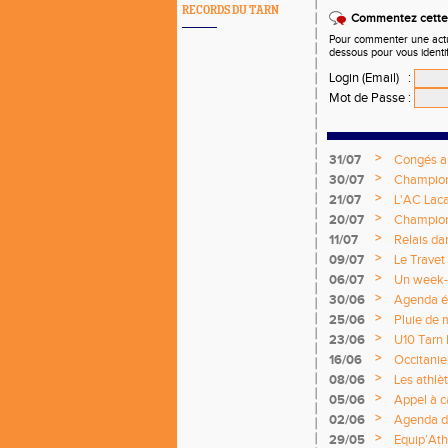
RECORDS DU TARN
Commentez cette 
Pour commenter une actual
dessous pour vous identi
Login (Email)
:
Mot de Passe
:
>
31/07
Congés a
>
30/07
Championn
>
21/07
L'AC Laca
>
20/07
Championn
titres nat
>
11/07
Relais da
>
09/07
Le Travet
>
06/07
Un week-e
nationale
>
30/06
Agenda é
>
25/06
Pluie de 
>
23/06
U10 Tarn 
émotions
>
16/06
Occitanie
National 
>
08/06
Les athlè
>
05/06
Appel à c
2026 / 2
>
02/06
Agenda d
>
29/05
Equip’Ath