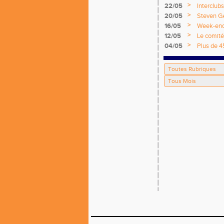
>
22/05
Interclub
>
20/05
Steven G
>
16/05
Week-end 
départem
>
12/05
Le comité 
>
04/05
Plus de 4
Comité !