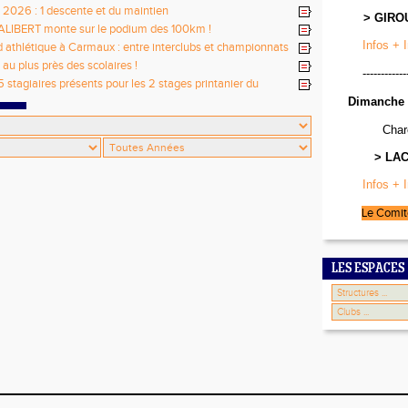
s 2026 : 1 descente et du maintien
> GIRO
ALIBERT monte sur le podium des 100km !
Infos + 
athlétique à Carmaux : entre interclubs et championnats
entaux jeunes
au plus près des scolaires !
------------
5 stagiaires présents pour les 2 stages printanier du
Dimanche 
Char
> LA
Infos + 
Le Comit
LES ESPACES