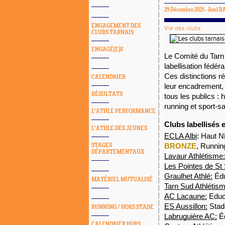
29 Décembre 2025 -
Axel 
ENGAGEMENT DES
Vie des clubs
CLUBS TARNAIS
ENGAGÉ(E)S
Le Comité du Tarn d
labellisation fédér
Ces distinctions r
CALENDRIER
leur encadrement, 
RÉSULTATS
tous les publics : 
running et sport-sa
L'ATHLE PERFORMANCE
Clubs labellisés
L'ATHLE DES JEUNES
ECLA Albi
: Haut 
BRONZE
, Runni
STAGES
DÉPARTEMENTAUX
Lavaur Athlétisme:
Les Pointes de St 
Graulhet Athlé:
Édu
MATÉRIEL MUTUALISÉ
Tarn Sud Athlétism
AC Lacaune:
Educa
ES Aussillon:
Sta
RUNNING / HORS STADE
Labruguière AC:
Éd
CALENDRIER HORS