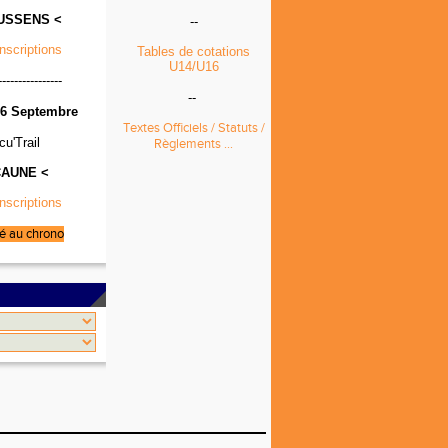
USSENS <
--
Inscriptions
Tables de cotations
U14/U16
----------------
--
6 Septembre
Textes Officiels / Statuts /
cu'Trail
Règlements ...
CAUNE <
Inscriptions
é au chrono