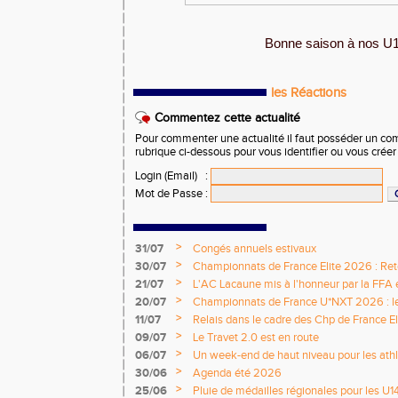
Bonne saison à nos U1
les Réactions
Commentez cette actualité
Pour commenter une actualité il faut posséder un compt
rubrique ci-dessous pour vous identifier ou vous crée
Login (Email)
:
Mot de Passe
:
>
31/07
Congés annuels estivaux
>
30/07
Championnats de France Elite 2026 : Retou
>
21/07
L'AC Lacaune mis à l'honneur par la FFA e
>
20/07
Championnats de France U*NXT 2026 : le 
titres nationaux !
>
11/07
Relais dans le cadre des Chp de France Eli
>
09/07
Le Travet 2.0 est en route
>
06/07
Un week-end de haut niveau pour les athlè
nationale
>
30/06
Agenda été 2026
>
25/06
Pluie de médailles régionales pour les U1