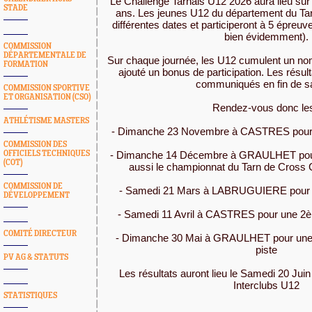
Le Challenge Tarnais U12 2026 aura lieu su
STADE
ans. Les jeunes U12 du département du Tar
différentes dates et participeront à 5 épreuv
bien évidemment).
COMMISSION
DÉPARTEMENTALE DE
Sur chaque journée, les U12 cumulent un nom
FORMATION
ajouté un bonus de participation. Les résult
communiqués en fin de s
COMMISSION SPORTIVE
ET ORGANISATION (CSO)
Rendez-vous donc les
ATHLÉTISME MASTERS
- Dimanche 23 Novembre à CASTRES pour u
COMMISSION DES
OFFICIELS TECHNIQUES
- Dimanche 14 Décembre à GRAULHET pour 
(COT)
aussi le championnat du Tarn de Cross 
COMMISSION DE
- Samedi 21 Mars à LABRUGUIERE pour u
DÉVELOPPEMENT
- Samedi 11 Avril à CASTRES pour une 2è
COMITÉ DIRECTEUR
- Dimanche 30 Mai à GRAULHET pour une d
piste
PV AG & STATUTS
Les résultats auront lieu le Samedi 20 
Interclubs U12
STATISTIQUES