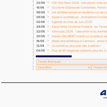
>
23/06
U10 Tarn Nord 2026 : une saison riche e
émotions
>
16/06
Occitanie d'Epreuves Combinées, France
National de Castres
>
08/06
Les athlètes tarnais en évidence sur les 
>
05/06
Appel à candidature - Animations/Compét
2026 / 2027
>
02/06
Agenda du mois de Juin 2026
>
29/05
Equip’Athlé Occitanie Finale B : les Tarn
>
22/05
Interclubs 2026 : 1 descente et du mainti
>
20/05
Steven GALIBERT monte sur le podium d
>
16/05
Week-end athlétique à Carmaux : entre i
départementaux jeunes
>
12/05
Le comité au plus près des scolaires !
>
04/05
Plus de 45 stagiaires présents pour les 2 
Comité !