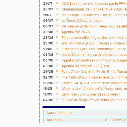
>
21/07
L'AC Lacaune mis à l'honneur par la FFA e
>
20/07
Championnats de France U*NXT 2026 : le 
titres nationaux !
>
11/07
Relais dans le cadre des Chp de France Eli
>
09/07
Le Travet 2.0 est en route
>
06/07
Un week-end de haut niveau pour les athlè
nationale
>
30/06
Agenda été 2026
>
25/06
Pluie de médailles régionales pour les U1
>
23/06
U10 Tarn Nord 2026 : une saison riche e
émotions
>
16/06
Occitanie d'Epreuves Combinées, France
National de Castres
>
08/06
Les athlètes tarnais en évidence sur les 
>
05/06
Appel à candidature - Animations/Compét
2026 / 2027
>
02/06
Agenda du mois de Juin 2026
>
29/05
Equip’Athlé Occitanie Finale B : les Tarn
>
22/05
Interclubs 2026 : 1 descente et du mainti
>
20/05
Steven GALIBERT monte sur le podium d
>
16/05
Week-end athlétique à Carmaux : entre i
départementaux jeunes
>
12/05
Le comité au plus près des scolaires !
>
04/05
Plus de 45 stagiaires présents pour les 2 
Comité !