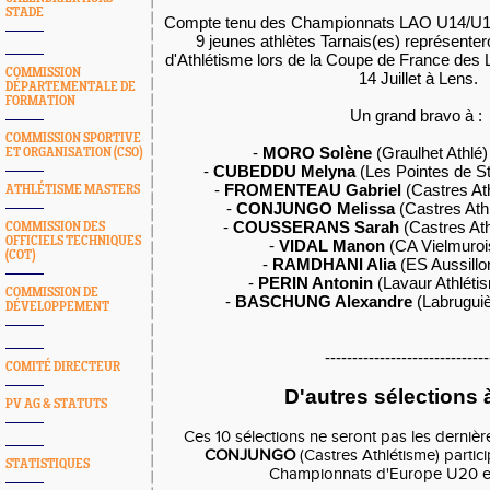
STADE
Compte tenu des Championnats LAO U14/U16 
9 jeunes athlètes Tarnais(es) représenter
d'Athlétisme lors de la Coupe de France des L
COMMISSION
14 Juillet à Lens.
DÉPARTEMENTALE DE
FORMATION
Un grand bravo à :
COMMISSION SPORTIVE
-
MORO Solène
(Graulhet Athlé)
ET ORGANISATION (CSO)
-
CUBEDDU Melyna
(Les Pointes de St
-
FROMENTEAU Gabriel
(Castres Ath
ATHLÉTISME MASTERS
-
CONJUNGO Melissa
(Castres Ath
-
COUSSERANS Sarah
(Castres Ath
COMMISSION DES
OFFICIELS TECHNIQUES
-
VIDAL Manon
(CA Vielmurois
(COT)
-
RAMDHANI Alia
(ES Aussillo
-
PERIN Antonin
(Lavaur Athléti
COMMISSION DE
-
BASCHUNG Alexandre
(Labruguiè
DÉVELOPPEMENT
------------------------------
COMITÉ DIRECTEUR
D'autres sélections 
PV AG & STATUTS
Ces 10 sélections ne seront pas les dernièr
CONJUNGO
(Castres Athlétisme) partic
STATISTIQUES
Championnats d'Europe U20 en