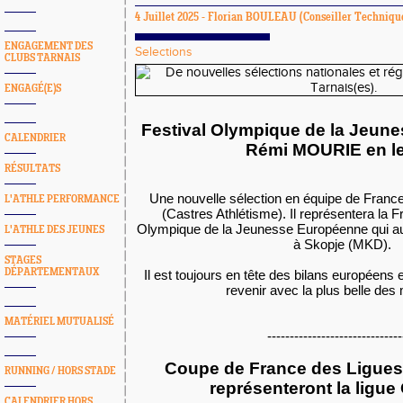
4 Juillet 2025 -
Florian BOULEAU
(Conseiller Technique
ENGAGEMENT DES
Selections
CLUBS TARNAIS
ENGAGÉ(E)S
Festival Olympique de la Jeun
CALENDRIER
Rémi MOURIE en l
RÉSULTATS
Une nouvelle sélection en équipe de Franc
L'ATHLE PERFORMANCE
(Castres Athlétisme). Il représentera la F
Olympique de la Jeunesse Européenne qui aura
L'ATHLE DES JEUNES
à Skopje (MKD).
STAGES
DÉPARTEMENTAUX
Il est toujours en tête des bilans européens 
revenir avec la plus belle des
MATÉRIEL MUTUALISÉ
------------------------------
Coupe de France des Ligues 
RUNNING / HORS STADE
représenteront la ligue
CALENDRIER HORS