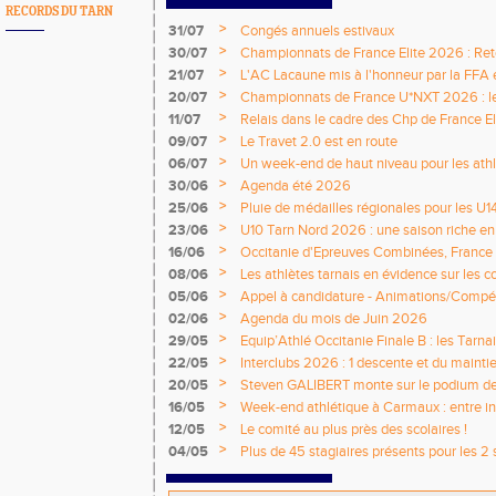
RECORDS DU TARN
>
31/07
Congés annuels estivaux
>
30/07
Championnats de France Elite 2026 : Retou
>
21/07
L'AC Lacaune mis à l'honneur par la FFA e
>
20/07
Championnats de France U*NXT 2026 : le 
titres nationaux !
>
11/07
Relais dans le cadre des Chp de France Eli
>
09/07
Le Travet 2.0 est en route
>
06/07
Un week-end de haut niveau pour les athlè
nationale
>
30/06
Agenda été 2026
>
25/06
Pluie de médailles régionales pour les U1
>
23/06
U10 Tarn Nord 2026 : une saison riche e
émotions
>
16/06
Occitanie d'Epreuves Combinées, France
National de Castres
>
08/06
Les athlètes tarnais en évidence sur les 
>
05/06
Appel à candidature - Animations/Compét
2026 / 2027
>
02/06
Agenda du mois de Juin 2026
>
29/05
Equip’Athlé Occitanie Finale B : les Tarn
>
22/05
Interclubs 2026 : 1 descente et du mainti
>
20/05
Steven GALIBERT monte sur le podium d
>
16/05
Week-end athlétique à Carmaux : entre i
départementaux jeunes
>
12/05
Le comité au plus près des scolaires !
>
04/05
Plus de 45 stagiaires présents pour les 2 
Comité !