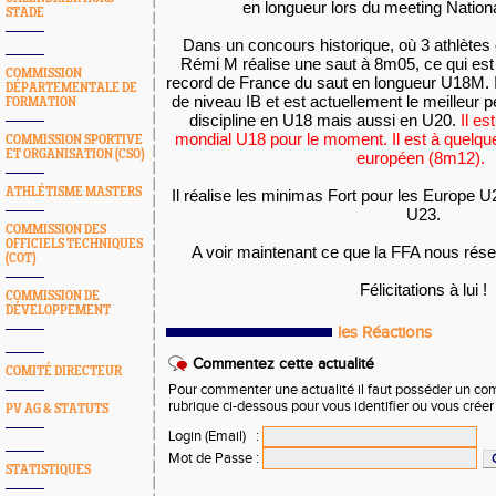
en longueur lors du meeting Natio
STADE
Dans un concours historique, où 3 athlètes o
Rémi M réalise une saut à 8m05, ce qui es
COMMISSION
record de France du saut en longueur U18M. I
DÉPARTEMENTALE DE
de niveau IB et est actuellement le meilleur 
FORMATION
discipline en U18 mais aussi en U20.
Il es
mondial U18 pour le moment. Il est à quelqu
COMMISSION SPORTIVE
ET ORGANISATION (CSO)
européen (8m12).
ATHLÉTISME MASTERS
Il réalise les minimas Fort pour les Europe 
U23.
COMMISSION DES
OFFICIELS TECHNIQUES
A voir maintenant ce que la FFA nous réser
(COT)
Félicitations à lui !
COMMISSION DE
DÉVELOPPEMENT
les Réactions
Commentez cette actualité
COMITÉ DIRECTEUR
Pour commenter une actualité il faut posséder un compt
rubrique ci-dessous pour vous identifier ou vous crée
PV AG & STATUTS
Login (Email)
:
Mot de Passe
:
STATISTIQUES