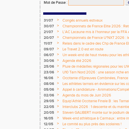
Mot de Passe
:
>
31/07
Congés annuels estivaux
>
30/07
Championnats de France Elite 2026 : Retou
>
21/07
L'AC Lacaune mis à l'honneur par la FFA e
>
20/07
Championnats de France U*NXT 2026 : le 
titres nationaux !
>
11/07
Relais dans le cadre des Chp de France Eli
>
09/07
Le Travet 2.0 est en route
>
06/07
Un week-end de haut niveau pour les athlè
nationale
>
30/06
Agenda été 2026
>
25/06
Pluie de médailles régionales pour les U1
>
23/06
U10 Tarn Nord 2026 : une saison riche e
émotions
>
16/06
Occitanie d'Epreuves Combinées, France
National de Castres
>
08/06
Les athlètes tarnais en évidence sur les 
>
05/06
Appel à candidature - Animations/Compét
2026 / 2027
>
02/06
Agenda du mois de Juin 2026
>
29/05
Equip’Athlé Occitanie Finale B : les Tarn
>
22/05
Interclubs 2026 : 1 descente et du mainti
>
20/05
Steven GALIBERT monte sur le podium d
>
16/05
Week-end athlétique à Carmaux : entre i
départementaux jeunes
>
12/05
Le comité au plus près des scolaires !