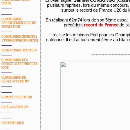
En Allemagne,
Samuel CONJUNGO
(Castre
STADE
plusieurs reprises, lors du même concours,
surtout le record de France U20 du 
COMMISSION
En réalisant 62m74 lors de son 5ème essai,
DÉPARTEMENTALE DE
précédent
record de France
de pl
FORMATION
Il réalise les minimas Fort pour les Cham
COMMISSION SPORTIVE
catégorie. Il est actuellement 4ème au bilan 
ET ORGANISATION (CSO)
ATHLÉTISME MASTERS
--------------------------
COMMISSION DES
OFFICIELS TECHNIQUES
(COT)
COMMISSION DE
DÉVELOPPEMENT
COMITÉ DIRECTEUR
PV AG & STATUTS
STATISTIQUES