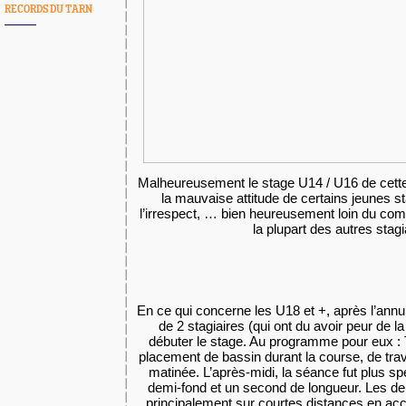
RECORDS DU TARN
Malheureusement le stage U14 / U16 de cette
la mauvaise attitude de certains jeunes sta
l’irrespect, … bien heureusement loin du co
la plupart des autres stagi
En ce qui concerne les U18 et +, après l’annul
de 2 stagiaires (qui ont du avoir peur de la p
débuter le stage. Au programme pour eux : T
placement de bassin durant la course, de trav
matinée. L’après-midi, la séance fut plus s
demi-fond et un second de longueur. Les dem
principalement sur courtes distances en acce