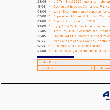
>
23/06
U10 Tarn Nord 2026 : une saison riche e
émotions
>
16/06
Occitanie d'Epreuves Combinées, France
National de Castres
>
08/06
Les athlètes tarnais en évidence sur les 
>
05/06
Appel à candidature - Animations/Compét
2026 / 2027
>
02/06
Agenda du mois de Juin 2026
>
29/05
Equip’Athlé Occitanie Finale B : les Tarn
>
22/05
Interclubs 2026 : 1 descente et du mainti
>
20/05
Steven GALIBERT monte sur le podium d
>
16/05
Week-end athlétique à Carmaux : entre i
départementaux jeunes
>
12/05
Le comité au plus près des scolaires !
>
04/05
Plus de 45 stagiaires présents pour les 2 
Comité !