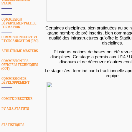
STADE
COMMISSION
DÉPARTEMENTALE DE
FORMATION
Certaines disciplines, bien pratiquées au sei
grand nombre de pré inscrits, bien dommag
COMMISSION SPORTIVE
qualité des infrastructures qu’offre le Stadi
ET ORGANISATION (CSO)
disciplines.
ATHLÉTISME MASTERS
Plusieurs notions de bases ont été revu
disciplines. Ce stage a permis aux U14 / 
COMMISSION DES
discours et de découvrir d’autres co
OFFICIELS TECHNIQUES
(COT)
Le stage s’est terminé par la traditionnelle a
équipe.
COMMISSION DE
DÉVELOPPEMENT
COMITÉ DIRECTEUR
PV AG & STATUTS
STATISTIQUES