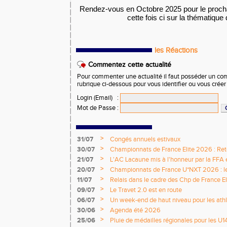
Rendez-vous en Octobre 2025 pour le proch
cette fois ci sur la thématique
les Réactions
Commentez cette actualité
Pour commenter une actualité il faut posséder un compt
rubrique ci-dessous pour vous identifier ou vous crée
Login (Email)
:
Mot de Passe
:
>
31/07
Congés annuels estivaux
>
30/07
Championnats de France Elite 2026 : Retou
>
21/07
L'AC Lacaune mis à l'honneur par la FFA e
>
20/07
Championnats de France U*NXT 2026 : le 
titres nationaux !
>
11/07
Relais dans le cadre des Chp de France Eli
>
09/07
Le Travet 2.0 est en route
>
06/07
Un week-end de haut niveau pour les athlè
nationale
>
30/06
Agenda été 2026
>
25/06
Pluie de médailles régionales pour les U1