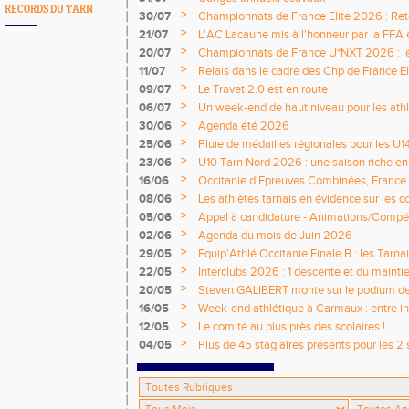
RECORDS DU TARN
>
30/07
Championnats de France Elite 2026 : Retou
>
21/07
L'AC Lacaune mis à l'honneur par la FFA e
>
20/07
Championnats de France U*NXT 2026 : le 
titres nationaux !
>
11/07
Relais dans le cadre des Chp de France Eli
>
09/07
Le Travet 2.0 est en route
>
06/07
Un week-end de haut niveau pour les athlè
nationale
>
30/06
Agenda été 2026
>
25/06
Pluie de médailles régionales pour les U1
>
23/06
U10 Tarn Nord 2026 : une saison riche e
émotions
>
16/06
Occitanie d'Epreuves Combinées, France
National de Castres
>
08/06
Les athlètes tarnais en évidence sur les 
>
05/06
Appel à candidature - Animations/Compét
2026 / 2027
>
02/06
Agenda du mois de Juin 2026
>
29/05
Equip’Athlé Occitanie Finale B : les Tarn
>
22/05
Interclubs 2026 : 1 descente et du mainti
>
20/05
Steven GALIBERT monte sur le podium d
>
16/05
Week-end athlétique à Carmaux : entre i
départementaux jeunes
>
12/05
Le comité au plus près des scolaires !
>
04/05
Plus de 45 stagiaires présents pour les 2 
Comité !