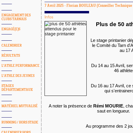
7 Avril 2025 -
Florian BOULEAU
(Conseiller Technique 
ENGAGEMENT DES
Infos
CLUBS TARNAIS
Plus de 50 at
ENGAGÉ(E)S
Le stage printanier d
le Comité du Tarn d'A
CALENDRIER
au 17 A
RÉSULTATS
Du 14 au 15 Avril, se
L'ATHLE PERFORMANCE
46 athlèt
L'ATHLE DES JEUNES
Du 16 au 17 Avril, ce
STAGES
DÉPARTEMENTAUX
qui s'entrainer
A noter la présence de
Rémi MOURIE
, ch
MATÉRIEL MUTUALISÉ
saut en longueur.
RUNNING / HORS STADE
Au programme des 2 jou
CALENDRIER HORS