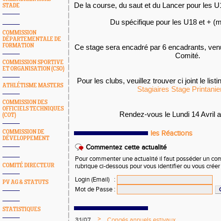
De la course, du saut et du Lancer pour les U
STADE
Du spécifique pour les U18 et + (m
COMMISSION
DÉPARTEMENTALE DE
FORMATION
Ce stage sera encadré par 6 encadrants, venu
Comité.
COMMISSION SPORTIVE
ET ORGANISATION (CSO)
Pour les clubs, veuillez trouver ci joint le lis
ATHLÉTISME MASTERS
Stagiaires Stage Printanie
COMMISSION DES
OFFICIELS TECHNIQUES
Rendez-vous le Lundi 14 Avril 
(COT)
COMMISSION DE
les Réactions
DÉVELOPPEMENT
Commentez cette actualité
Pour commenter une actualité il faut posséder un compt
COMITÉ DIRECTEUR
rubrique ci-dessous pour vous identifier ou vous crée
Login (Email)
:
PV AG & STATUTS
Mot de Passe
:
STATISTIQUES
>
31/07
Congés annuels estivaux