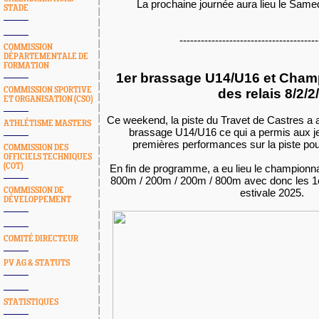
La prochaine journée aura lieu le Samed
STADE
---------------------------------------
COMMISSION
DÉPARTEMENTALE DE
FORMATION
1er brassage U14/U16 et Cham
COMMISSION SPORTIVE
des relais 8/2/2
ET ORGANISATION (CSO)
Ce weekend, la piste du Travet de Castres a ac
ATHLÉTISME MASTERS
brassage U14/U16 ce qui a permis aux je
premières performances sur la piste pour
COMMISSION DES
OFFICIELS TECHNIQUES
(COT)
En fin de programme, a eu lieu le championna
800m / 200m / 200m / 800m avec donc les 1
COMMISSION DE
estivale 2025.
DÉVELOPPEMENT
COMITÉ DIRECTEUR
PV AG & STATUTS
STATISTIQUES