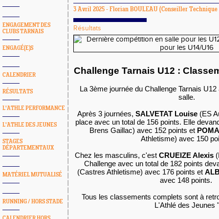
3 Avril 2025 -
Florian BOULEAU
(Conseiller Technique 
ENGAGEMENT DES
Résultats
CLUBS TARNAIS
ENGAGÉ(E)S
Challenge Tarnais U12 : Classe
CALENDRIER
La 3ème journée du Challenge Tarnais U12 
RÉSULTATS
salle.
L'ATHLE PERFORMANCE
Après 3 journées,
SALVETAT Louise
(ES Au
place avec un total de 156 points. Elle deva
L'ATHLE DES JEUNES
Brens Gaillac) avec 152 points et
POMA
Athletisme) avec 150 po
STAGES
DÉPARTEMENTAUX
Chez les masculins, c'est
CRUEIZE Alexis
(
Challenge avec un total de 182 points dev
(Castres Athletisme) avec 176 points et
ALB
MATÉRIEL MUTUALISÉ
avec 148 points.
Tous les classements complets sont à retro
RUNNING / HORS STADE
L'Athlé des Jeunes 
CALENDRIER HORS