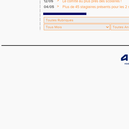
départementaux jeunes
>
12/05
Le comité au plus près des scolaires !
>
04/05
Plus de 45 stagiaires présents pour les 2 
Comité !