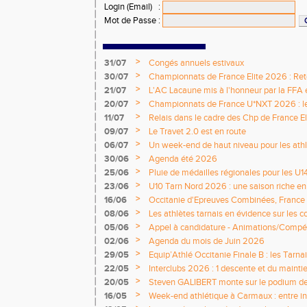
Login (Email)
:
Mot de Passe
:
>
31/07
Congés annuels estivaux
>
30/07
Championnats de France Elite 2026 : Retou
>
21/07
L'AC Lacaune mis à l'honneur par la FFA e
>
20/07
Championnats de France U*NXT 2026 : le 
titres nationaux !
>
11/07
Relais dans le cadre des Chp de France Eli
>
09/07
Le Travet 2.0 est en route
>
06/07
Un week-end de haut niveau pour les athlè
nationale
>
30/06
Agenda été 2026
>
25/06
Pluie de médailles régionales pour les U1
>
23/06
U10 Tarn Nord 2026 : une saison riche e
émotions
>
16/06
Occitanie d'Epreuves Combinées, France
National de Castres
>
08/06
Les athlètes tarnais en évidence sur les 
>
05/06
Appel à candidature - Animations/Compét
2026 / 2027
>
02/06
Agenda du mois de Juin 2026
>
29/05
Equip’Athlé Occitanie Finale B : les Tarn
>
22/05
Interclubs 2026 : 1 descente et du mainti
>
20/05
Steven GALIBERT monte sur le podium d
>
16/05
Week-end athlétique à Carmaux : entre i