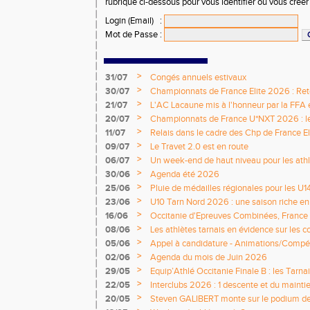
rubrique ci-dessous pour vous identifier ou vous crée
Login (Email)
:
Mot de Passe
:
>
31/07
Congés annuels estivaux
>
30/07
Championnats de France Elite 2026 : Retou
>
21/07
L'AC Lacaune mis à l'honneur par la FFA e
>
20/07
Championnats de France U*NXT 2026 : le 
titres nationaux !
>
11/07
Relais dans le cadre des Chp de France Eli
>
09/07
Le Travet 2.0 est en route
>
06/07
Un week-end de haut niveau pour les athlè
nationale
>
30/06
Agenda été 2026
>
25/06
Pluie de médailles régionales pour les U1
>
23/06
U10 Tarn Nord 2026 : une saison riche e
émotions
>
16/06
Occitanie d'Epreuves Combinées, France
National de Castres
>
08/06
Les athlètes tarnais en évidence sur les 
>
05/06
Appel à candidature - Animations/Compét
2026 / 2027
>
02/06
Agenda du mois de Juin 2026
>
29/05
Equip’Athlé Occitanie Finale B : les Tarn
>
22/05
Interclubs 2026 : 1 descente et du mainti
>
20/05
Steven GALIBERT monte sur le podium d