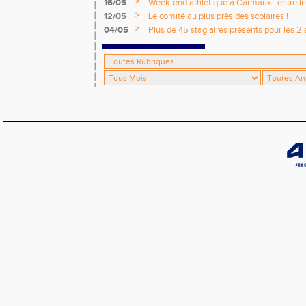
>
16/05
Week-end athlétique à Carmaux : entre i
départementaux jeunes
>
12/05
Le comité au plus près des scolaires !
>
04/05
Plus de 45 stagiaires présents pour les 2 
Comité !