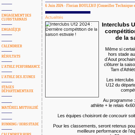
6 Juin 2024 -
Florian BOULEAU
(Conseiller Technique e
ENGAGEMENT DES
Actualités
CLUBS TARNAIS
Interclubs 
ENGAGÉ(E)S
compétitio
de la s
CALENDRIER
Même si certa
hors stade au
RÉSULTATS
d'Aout prochain
clôturer la sais
L'ATHLE PERFORMANCE
Tarn d'Athlé
L'ATHLE DES JEUNES
Les interclubs
U12 du départ
STAGES
compéti
DÉPARTEMENTAUX
Au programme :
athlète + le relais 4x6
MATÉRIEL MUTUALISÉ
Les équipes choisiront de concourir soi
RUNNING / HORS STADE
Pour les classements, seront retenus pour 
meilleure performance de l'éq
CALENDRIER HORS