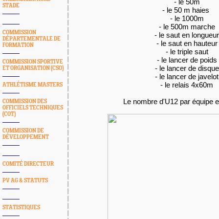
- le 50m
STADE
- le 50 m haies
- le 1000m
- le 500m marche
COMMISSION
- le saut en longueu
DÉPARTEMENTALE DE
- le saut en hauteur
FORMATION
- le triple saut
- le lancer de poids
COMMISSION SPORTIVE
- le lancer de disque
ET ORGANISATION (CSO)
- le lancer de javelot
- le relais 4x60m
ATHLÉTISME MASTERS
Le nombre d'U12 par équipe est
COMMISSION DES
OFFICIELS TECHNIQUES
(COT)
COMMISSION DE
DÉVELOPPEMENT
COMITÉ DIRECTEUR
PV AG & STATUTS
STATISTIQUES