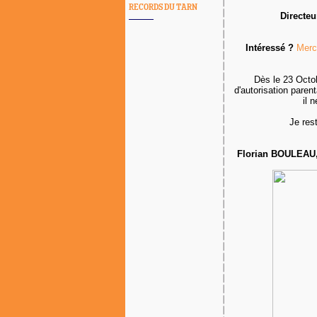
RECORDS DU TARN
Directeu
Intéressé ?
Merc
Dès le 23 Octo
d'autorisation paren
il 
Je rest
Florian BOULEAU, 