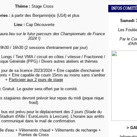
Thème :
Stage Cross
INFOS COMIT
ries :
à partir des Benjamin(e)s (U14) et plus
Samedi 
Lieu :
Cap Découverte
Les Foulée
 aura lieu sur le futur parcours des Championnats de France
2024 !)
Par le Co
d'At
9h30 / 16h30 (2 sessions d'entrainement par jour)
Longs / Test VMA / circuit en côtes / vitesse / Fractionné /
ique Générale (PPG) / Divers autres ateliers et thèmes
 jour de sa licence 2023/2024 + Etre capable d'enchainer 4
nts + Etre capable de courir 15min au moins sans s'arrêter
+
Participer aux 2 jours de stage
:
Gratuit. Le gouter sera offert par le comité.
 stagiaires devront prévoir leur repas du midi (pique nique
froid).
bus est prévu pour le déplacement des 2 jours (Stade du
Stadium d'Albi / EuroLoisirs à Lescure). L'horaire aux arrêts
 communiqué dans le mail de confirmation.
> GA
lle d'eau + Vêtements chaud + Vêtements de rechange +
Pointes de Cross
Informatio