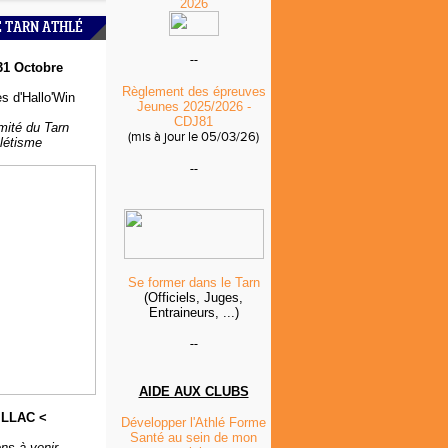
2026
É TARN ATHLÉ
--
31 Octobre
Règlement des épreuves
s d'Hallo'Win
Jeunes 2025/2026 -
CDJ81
mité du Tarn
(mis à jour le 05/03/26)
hlétisme
--
Se former dans le Tarn
(Officiels, Juges,
Entraineurs, ...)
--
AIDE AUX CLUBS
ILLAC <
Développer l'Athlé Forme
Santé au sein de mon
ns à venir...