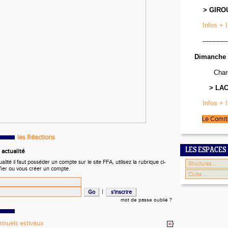
> GIRO
Infos + 
------------
Dimanche 
Char
> LA
Infos + 
Le Comit
les Réactions
LES ESPACES
actualité
ité il faut posséder un compte sur le site FFA, utilisez la rubrique ci-
fier ou vous créer un compte.
|
mot de passe oublié ?
nnuels estivaux