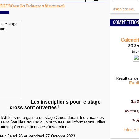
OULEAU
(Conseiller Technique et Administratif)
d'Athlétisme.
COMPÉTITION
Calendri
2025
(au
Résultats de
En di
Les inscriptions pour le stage
Sa 2
cross sont ouvertes !
Meeting
d'Athlétisme organise un stage Cross durant les vacances
> A
aint. Veuillez trouver ci joint toutes les informations utiles
ainsi qu'un questionnaire d'inscription.
Infos + 
es :
Jeudi 26 et Vendredi 27 Octobre 2023