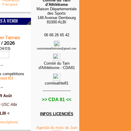
Comité du Tarn
Fédération
Française
d'Athlétisme
Maison Départementale
des Sports
148 Avenue Dembourg
S À VENIR
81000 ALBI
06 66 26 65 42
er Tarnais
 / 2026
 04/03)
comitetarnathletisme@gmail.com
Comité du Tarn
--
d'Athlétisme - CDA81
s compétitions
rect ICI
comiteathle81
--
------------------------
9 Août
>> CDA 81 <<
 USC Albi
LBI <
INFOS
LICENCIÉS
Inscriptions
Agenda du mois de Juin