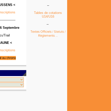
USSENS <
--
Inscriptions
Tables de cotations
U14/U16
----------------
--
6 Septembre
Textes Officiels / Statuts /
cu'Trail
Règlements ...
CAUNE <
Inscriptions
é au chrono