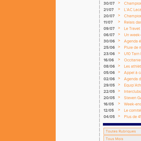
>
30/07
Championn
>
21/07
L'AC Laca
>
20/07
Championn
titres nat
>
11/07
Relais da
>
09/07
Le Travet
>
06/07
Un week-e
nationale
>
30/06
Agenda é
>
25/06
Pluie de 
>
23/06
U10 Tarn 
émotions
>
16/06
Occitanie
National 
>
08/06
Les athlè
>
05/06
Appel à c
2026 / 2
>
02/06
Agenda d
>
29/05
Equip’Ath
>
22/05
Interclub
>
20/05
Steven G
>
16/05
Week-end 
départem
>
12/05
Le comité 
>
04/05
Plus de 4
Comité !