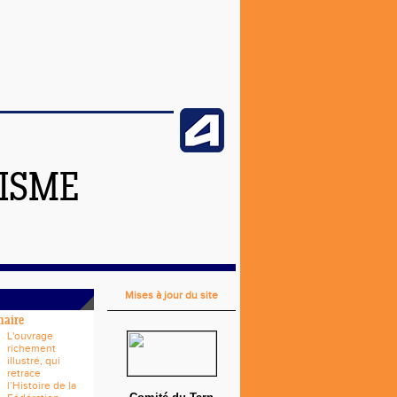
TISME
Mises à jour du site
naire
L'ouvrage
richement
illustré, qui
retrace
l’Histoire de la