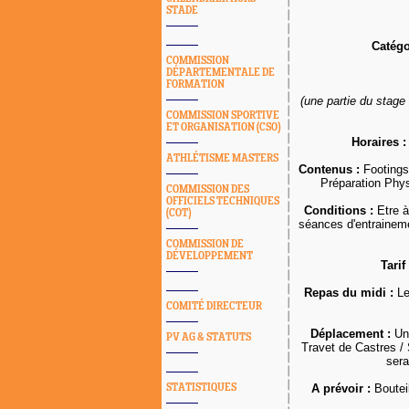
STADE
Catégo
COMMISSION
DÉPARTEMENTALE DE
FORMATION
(une partie du stage
COMMISSION SPORTIVE
ET ORGANISATION (CSO)
Horaires :
ATHLÉTISME MASTERS
Contenus :
Footings 
Préparation Phys
COMMISSION DES
OFFICIELS TECHNIQUES
Conditions :
Etre à
(COT)
séances d'entraineme
COMMISSION DE
DÉVELOPPEMENT
Tarif 
Repas du midi :
Les
COMITÉ DIRECTEUR
Déplacement :
Un 
PV AG & STATUTS
Travet de Castres / 
sera
STATISTIQUES
A prévoir :
Boutei