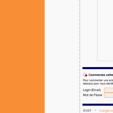
Commentez cette 
Pour commenter une actual
dessous pour vous identi
Login (Email)
:
Mot de Passe
:
>
31/07
Congés a