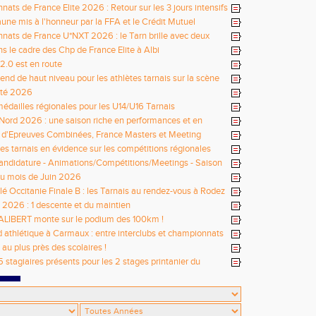
ats de France Elite 2026 : Retour sur les 3 jours intensifs
une mis à l'honneur par la FFA et le Crédit Mutuel
ats de France U*NXT 2026 : le Tarn brille avec deux
ionaux !
ns le cadre des Chp de France Elite à Albi
 2.0 est en route
nd de haut niveau pour les athlètes tarnais sur la scène
té 2026
médailles régionales pour les U14/U16 Tarnais
Nord 2026 : une saison riche en performances et en
 d'Epreuves Combinées, France Masters et Meeting
de Castres
tes tarnais en évidence sur les compétitions régionales
andidature - Animations/Compétitions/Meetings - Saison
027
u mois de Juin 2026
lé Occitanie Finale B : les Tarnais au rendez-vous à Rodez
s 2026 : 1 descente et du maintien
ALIBERT monte sur le podium des 100km !
athlétique à Carmaux : entre interclubs et championnats
entaux jeunes
au plus près des scolaires !
5 stagiaires présents pour les 2 stages printanier du