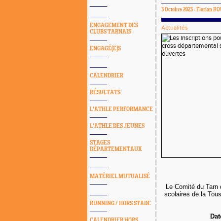
3 Octobre 2023 -
Florian B
ENGAGEMENT DES
Actualités
CLUBS TARNAIS
ENGAGÉ(E)S
CALENDRIER
RÉSULTATS
L'ATHLE PERFORMANCE
L'ATHLE DES JEUNES
STAGES
DÉPARTEMENTAUX
MATÉRIEL MUTUALISÉ
Le Comité du Tarn 
scolaires de la Touss
RUNNING / HORS STADE
Dat
CALENDRIER HORS