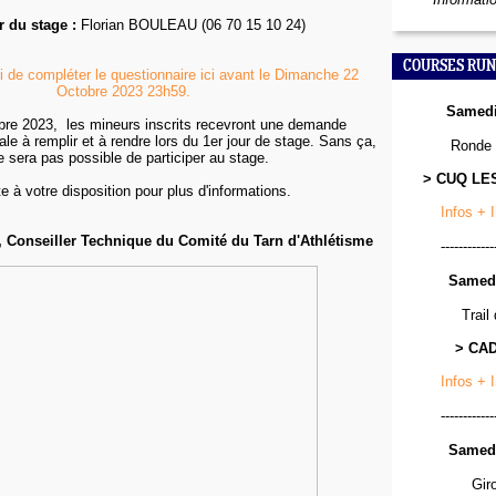
r du stage :
Florian BOULEAU (06 70 15 10 24)
COURSES RUN
i de compléter le questionnaire ici avant le Dimanche 22
Octobre 2023 23h59.
Samedi
bre 2023, les mineurs inscrits recevront une demande
tale à remplir et à rendre lors du 1er jour de stage. Sans ça,
Ronde 
ne sera pas possible de participer au stage.
> CUQ LE
e à votre disposition pour plus d'informations.
Infos + 
Conseiller Technique du Comité du Tarn d'Athlétisme
------------
Samedi
Trail
> CA
Infos + 
------------
Samedi
Gir