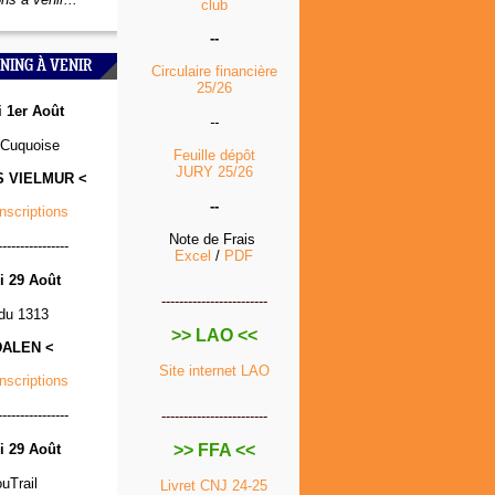
club
--
NING À VENIR
Circulaire financière
25/26
 1er Août
--
Cuquoise
Feuille dépôt
JURY 25/26
S VIELMUR <
--
Inscriptions
Note de Frais
----------------
Excel
/
PDF
 29 Août
------------------------
 du 1313
>> LAO <<
DALEN <
Site internet LAO
Inscriptions
----------------
------------------------
 29 Août
>> FFA <<
ouTrail
Livret CNJ 24-25