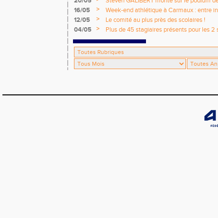
20/05
Steven GALIBERT monte sur le podium d
>
16/05
Week-end athlétique à Carmaux : entre i
départementaux jeunes
>
12/05
Le comité au plus près des scolaires !
>
04/05
Plus de 45 stagiaires présents pour les 2 
Comité !