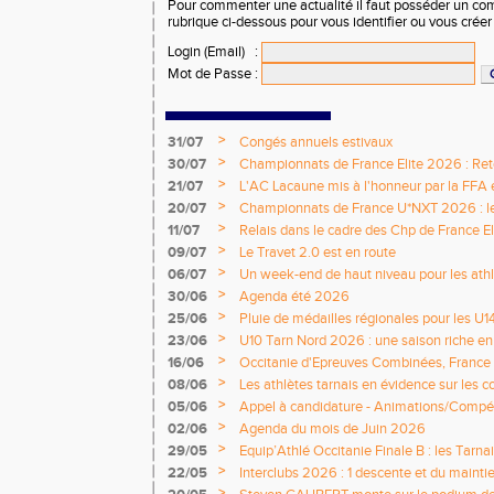
Pour commenter une actualité il faut posséder un compt
rubrique ci-dessous pour vous identifier ou vous crée
Login (Email)
:
Mot de Passe
:
>
31/07
Congés annuels estivaux
>
30/07
Championnats de France Elite 2026 : Retou
>
21/07
L'AC Lacaune mis à l'honneur par la FFA e
>
20/07
Championnats de France U*NXT 2026 : le 
titres nationaux !
>
11/07
Relais dans le cadre des Chp de France Eli
>
09/07
Le Travet 2.0 est en route
>
06/07
Un week-end de haut niveau pour les athlè
nationale
>
30/06
Agenda été 2026
>
25/06
Pluie de médailles régionales pour les U1
>
23/06
U10 Tarn Nord 2026 : une saison riche e
émotions
>
16/06
Occitanie d'Epreuves Combinées, France
National de Castres
>
08/06
Les athlètes tarnais en évidence sur les 
>
05/06
Appel à candidature - Animations/Compét
2026 / 2027
>
02/06
Agenda du mois de Juin 2026
>
29/05
Equip’Athlé Occitanie Finale B : les Tarn
>
22/05
Interclubs 2026 : 1 descente et du mainti
>