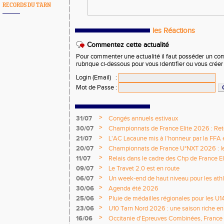
RECORDS DU TARN
les Réactions
Commentez cette actualité
Pour commenter une actualité il faut posséder un compt
rubrique ci-dessous pour vous identifier ou vous crée
Login (Email)
:
Mot de Passe
:
>
31/07
Congés annuels estivaux
>
30/07
Championnats de France Elite 2026 : Retou
>
21/07
L'AC Lacaune mis à l'honneur par la FFA e
>
20/07
Championnats de France U*NXT 2026 : le 
titres nationaux !
>
11/07
Relais dans le cadre des Chp de France Eli
>
09/07
Le Travet 2.0 est en route
>
06/07
Un week-end de haut niveau pour les athlè
nationale
>
30/06
Agenda été 2026
>
25/06
Pluie de médailles régionales pour les U1
>
23/06
U10 Tarn Nord 2026 : une saison riche e
émotions
>
16/06
Occitanie d'Epreuves Combinées, France