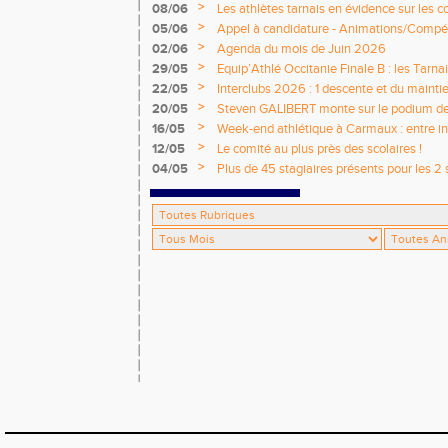
National de Castres
>
08/06
Les athlètes tarnais en évidence sur les 
>
05/06
Appel à candidature - Animations/Compét
2026 / 2027
>
02/06
Agenda du mois de Juin 2026
>
29/05
Equip’Athlé Occitanie Finale B : les Tarn
>
22/05
Interclubs 2026 : 1 descente et du mainti
>
20/05
Steven GALIBERT monte sur le podium d
>
16/05
Week-end athlétique à Carmaux : entre i
départementaux jeunes
>
12/05
Le comité au plus près des scolaires !
>
04/05
Plus de 45 stagiaires présents pour les 2 
Comité !