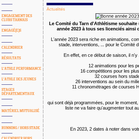
Actualités
ENGAGEMENT DES
CLUBS TARNAIS
Le Comité du Tarn d'Athlétisme souhaite
année 2023 à tous ses licenciés ainsi 
ENGAGÉ(E)S
L'année 2023 sera riche en animations, com
stade, interventions, ... pour le Comité 
CALENDRIER
En effet, en ce début de saison, il n'
RÉSULTATS
12 animations pour les pe
L'ATHLE PERFORMANCE
16 compétitions pour les plus
32 courses hors stade
L'ATHLE DES JEUNES
26 interventions au sein du milie
11 chronométrages de courses Ho
STAGES
DÉPARTEMENTAUX
qui sont déjà programmées, pour le moment, 
liste ne va faire qu'augmenter tout a
MATÉRIEL MUTUALISÉ
RUNNING / HORS STADE
En 2023, 2 dates à noter dans votr
CALENDRIER HORS