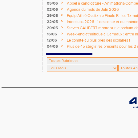
>
05/06
Appel à candidature - Animations/Compét
2026 / 2027
>
02/06
Agenda du mois de Juin 2026
>
29/05
Equip’Athlé Occitanie Finale B : les Tarn
>
22/05
Interclubs 2026 : 1 descente et du mainti
>
20/05
Steven GALIBERT monte sur le podium d
>
16/05
Week-end athlétique à Carmaux : entre i
départementaux jeunes
>
12/05
Le comité au plus près des scolaires !
>
04/05
Plus de 45 stagiaires présents pour les 2 
Comité !