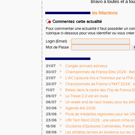
Bravo à toutes et à tou
les Réactions
Commentez cette actualité
Pour commenter une actualité il faut posséder un compt
rubrique ci-dessous pour vous identifier ou vous crée
Login (Email)
:
Mot de Passe
:
>
31/07
Congés annuels estivaux
>
30/07
Championnats de France Elite 2026 : Retou
>
21/07
L'AC Lacaune mis à l'honneur par la FFA e
>
20/07
Championnats de France U*NXT 2026 : le 
titres nationaux !
>
11/07
Relais dans le cadre des Chp de France Eli
>
09/07
Le Travet 2.0 est en route
>
06/07
Un week-end de haut niveau pour les athlè
nationale
>
30/06
Agenda été 2026
>
25/06
Pluie de médailles régionales pour les U1
>
23/06
U10 Tarn Nord 2026 : une saison riche e
émotions
>
16/06
Occitanie d'Epreuves Combinées, France
National de Castres
>
08/06
Les athlètes tarnais en évidence sur les 