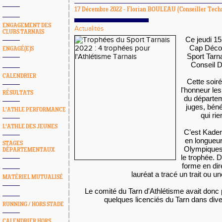
17 Décembre 2022 -
Florian BOULEAU
(Conseiller Tech
ENGAGEMENT DES
Actualités
CLUBS TARNAIS
Ce jeudi 15
Cap Décou
ENGAGÉ(E)S
Sport Tarn
Conseil 
CALENDRIER
Cette soir
l'honneur le
RÉSULTATS
du départem
juges, béné
L'ATHLE PERFORMANCE
qui rie
L'ATHLE DES JEUNES
C’est Kader
en longueur
STAGES
Olympiques
DÉPARTEMENTAUX
le trophée. D
forme en dir
lauréat a tracé un trait ou u
MATÉRIEL MUTUALISÉ
Le comité du Tarn d'Athlétisme avait donc
quelques licenciés du Tarn dans div
RUNNING / HORS STADE
CALENDRIER HORS