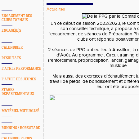
Actualités
ENGAGEMENT DES
CLUBS TARNAIS
En ce début de saison 2022/2023, le Comité
son conseiller technique, a proposé à s
ENGAGÉ(E)S
l'encadrement de séances de Préparation Ph
clubs ont répondu positivement
CALENDRIER
2 séances de PPG ont eu lieu à Aussillon, la
d'Août. Au programme : Circuit training d
RÉSULTATS
(renforcement, proprioception, lancer, gainage,
musique.
L'ATHLE PERFORMANCE
Mais aussi, des exercices d'échauffement ludi
L'ATHLE DES JEUNES
travail de pieds, de bondissement et différ
leur ont été proposés
STAGES
DÉPARTEMENTAUX
MATÉRIEL MUTUALISÉ
RUNNING / HORS STADE
CALENDRIER HORS