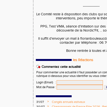
--------------
Le Comité reste à disposition des clubs qui s
interventions, peu importe le thè
PPG, Test VMA, séance d'initiation sur des 
découverte de la Nordic'Fit, ... s
Il suffit d'envoyer un mail à florianbouleau
contacter par téléphone : 06 7
Bonne rentrée à toutes et 
les Réactions
Commentez cette actualité
Pour commenter une actualité il faut posséder un compt
rubrique ci-dessous pour vous identifier ou vous crée
Login (Email)
:
Mot de Passe
:
>
31/07
Congés annuels estivaux
>
30/07
Championnats de France Elite 2026 : Retou