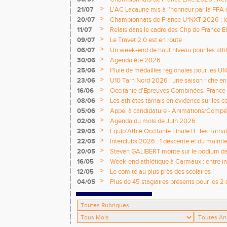
>
21/07
L'AC Lacaune mis à l'honneur par la FFA e
>
20/07
Championnats de France U*NXT 2026 : le 
titres nationaux !
>
11/07
Relais dans le cadre des Chp de France Eli
>
09/07
Le Travet 2.0 est en route
>
06/07
Un week-end de haut niveau pour les athlè
nationale
>
30/06
Agenda été 2026
>
25/06
Pluie de médailles régionales pour les U1
>
23/06
U10 Tarn Nord 2026 : une saison riche e
émotions
>
16/06
Occitanie d'Epreuves Combinées, France
National de Castres
>
08/06
Les athlètes tarnais en évidence sur les 
>
05/06
Appel à candidature - Animations/Compét
2026 / 2027
>
02/06
Agenda du mois de Juin 2026
>
29/05
Equip’Athlé Occitanie Finale B : les Tarn
>
22/05
Interclubs 2026 : 1 descente et du mainti
>
20/05
Steven GALIBERT monte sur le podium d
>
16/05
Week-end athlétique à Carmaux : entre i
départementaux jeunes
>
12/05
Le comité au plus près des scolaires !
>
04/05
Plus de 45 stagiaires présents pour les 2 
Comité !