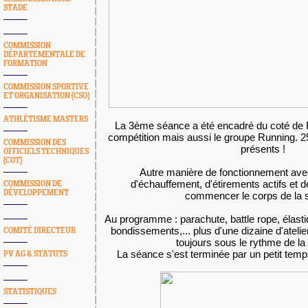
STADE
COMMISSION
DÉPARTEMENTALE DE
FORMATION
COMMISSION SPORTIVE
ET ORGANISATION (CSO)
ATHLÉTISME MASTERS
La 3ème séance a été encadré du coté de F
compétition mais aussi le groupe Running.
2
COMMISSION DES
présents !
OFFICIELS TECHNIQUES
(COT)
Autre manière de fonctionnement avec
d'échauffement, d'étirements actifs et
COMMISSION DE
DÉVELOPPEMENT
commencer le corps de la 
Au programme : parachute, battle rope, élast
bondissements,... plus d'une dizaine d'atelie
COMITÉ DIRECTEUR
toujours sous le rythme de l
La séance s'est terminée par un petit temp
PV AG & STATUTS
STATISTIQUES