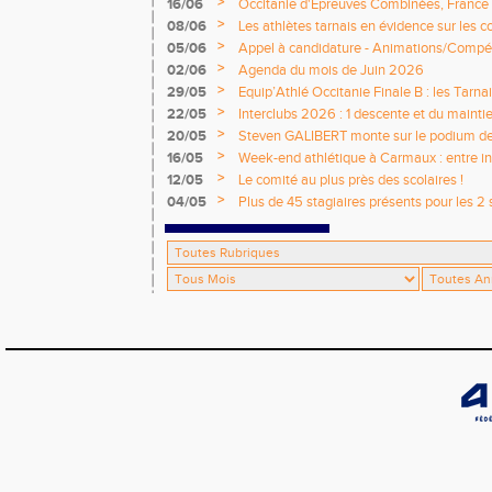
émotions
>
16/06
Occitanie d'Epreuves Combinées, France
National de Castres
>
08/06
Les athlètes tarnais en évidence sur les 
>
05/06
Appel à candidature - Animations/Compét
2026 / 2027
>
02/06
Agenda du mois de Juin 2026
>
29/05
Equip’Athlé Occitanie Finale B : les Tarn
>
22/05
Interclubs 2026 : 1 descente et du mainti
>
20/05
Steven GALIBERT monte sur le podium d
>
16/05
Week-end athlétique à Carmaux : entre i
départementaux jeunes
>
12/05
Le comité au plus près des scolaires !
>
04/05
Plus de 45 stagiaires présents pour les 2 
Comité !