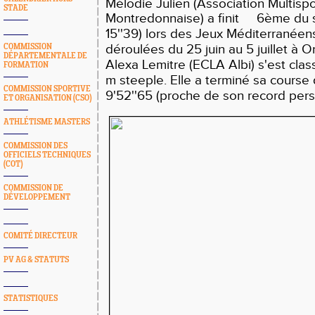
Mélodie Julien (Association Multispo
STADE
Montredonnaise) a finit 6ème du
15''39) lors des Jeux Méditerranéen
déroulées du 25 juin au 5 j
COMMISSION
DÉPARTEMENTALE DE
Alexa Lemitre (ECLA Albi) s'est cl
FORMATION
m steeple. Elle a terminé sa cours
COMMISSION SPORTIVE
9'52''65 (proche de son record perso
ET ORGANISATION (CSO)
ATHLÉTISME MASTERS
COMMISSION DES
OFFICIELS TECHNIQUES
(COT)
COMMISSION DE
DÉVELOPPEMENT
COMITÉ DIRECTEUR
PV AG & STATUTS
STATISTIQUES