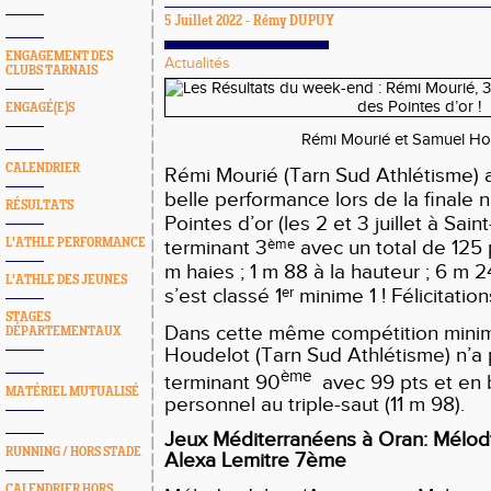
5 Juillet 2022 -
Rémy DUPUY
ENGAGEMENT DES
Actualités
CLUBS TARNAIS
ENGAGÉ(E)S
Rémi Mourié et Samuel Ho
CALENDRIER
Rémi Mourié (Tarn Sud Athlétisme) a
belle performance lors de la finale 
RÉSULTATS
Pointes d’or (les 2 et 3 juillet à Sai
L'ATHLE PERFORMANCE
terminant 3
avec un total de 125 
ème
m haies ; 1 m 88 à la hauteur ; 6 m 2
L'ATHLE DES JEUNES
s’est classé 1
minime 1 ! Félicitatio
er
STAGES
Dans cette même compétition mini
DÉPARTEMENTAUX
Houdelot (Tarn Sud Athlétisme) n’a
ème
terminant 90
avec 99 pts et en 
MATÉRIEL MUTUALISÉ
personnel au triple-saut (11 m 98).
Jeux Méditerranéens à Oran: Mélod
RUNNING / HORS STADE
Alexa Lemitre 7ème
CALENDRIER HORS