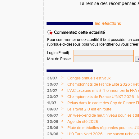
La remise des récompenses 
les Réactions
Commentez cette actualité
Pour commenter une actualité il faut posséder un compt
rubrique ci-dessous pour vous identifier ou vous crée
Login (Email)
:
Mot de Passe
:
>
31/07
Congés annuels estivaux
>
30/07
Championnats de France Elite 2026 : Retou
>
21/07
L'AC Lacaune mis à l'honneur par la FFA e
>
20/07
Championnats de France U*NXT 2026 : le 
titres nationaux !
>
11/07
Relais dans le cadre des Chp de France Eli
>
09/07
Le Travet 2.0 est en route
>
06/07
Un week-end de haut niveau pour les athlè
nationale
>
30/06
Agenda été 2026
>
25/06
Pluie de médailles régionales pour les U1
>
23/06
U10 Tarn Nord 2026 : une saison riche e