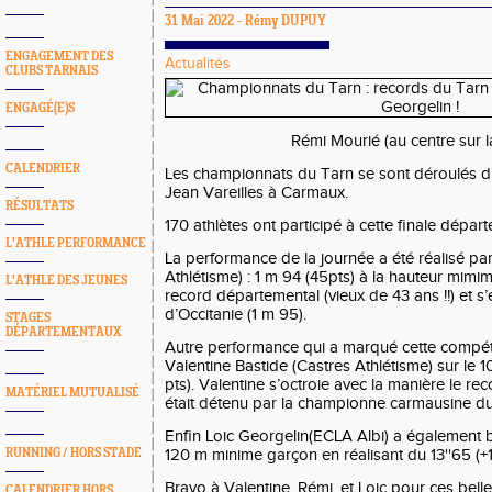
31 Mai 2022 -
Rémy DUPUY
ENGAGEMENT DES
Actualités
CLUBS TARNAIS
ENGAGÉ(E)S
Rémi Mourié (au centre sur l
CALENDRIER
Les championnats du Tarn se sont déroulés d
Jean Vareilles à Carmaux.
RÉSULTATS
170 athlètes ont participé à cette finale dépar
L'ATHLE PERFORMANCE
La performance de la journée a été réalisé pa
Athlétisme) : 1 m 94 (45pts) à la hauteur mimim
L'ATHLE DES JEUNES
record départemental (vieux de 43 ans !!) et s
d’Occitanie (1 m 95).
STAGES
DÉPARTEMENTAUX
Autre performance qui a marqué cette compéti
Valentine Bastide (Castres Athlétisme) sur le 1
pts). Valentine s’octroie avec la manière le r
MATÉRIEL MUTUALISÉ
était détenu par la championne carmausine 
Enfin Loic Georgelin(ECLA Albi) a également b
RUNNING / HORS STADE
120 m minime garçon en réalisant du 13''65 (+1
Bravo à Valentine, Rémi, et Loic pour ces bell
CALENDRIER HORS