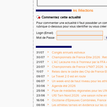
les Réactions
Commentez cette actualité
Pour commenter une actualité il faut posséder un compt
rubrique ci-dessous pour vous identifier ou vous crée
Login (Email)
:
Mot de Passe
:
>
31/07
Congés annuels estivaux
>
30/07
Championnats de France Elite 2026 : Retou
>
21/07
L'AC Lacaune mis à l'honneur par la FFA e
>
20/07
Championnats de France U*NXT 2026 : le 
titres nationaux !
>
11/07
Relais dans le cadre des Chp de France Eli
>
09/07
Le Travet 2.0 est en route
>
06/07
Un week-end de haut niveau pour les athlè
nationale
>
30/06
Agenda été 2026
>
25/06
Pluie de médailles régionales pour les U1
>
23/06
U10 Tarn Nord 2026 : une saison riche e
émotions
>
16/06
Occitanie d'Epreuves Combinées, France
National de Castres
>
08/06
Les athlètes tarnais en évidence sur les 