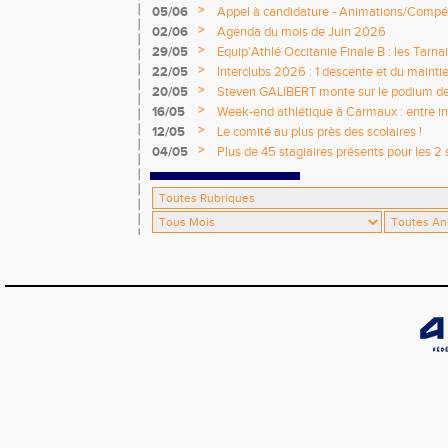
>
05/06
Appel à candidature - Animations/Compét
2026 / 2027
>
02/06
Agenda du mois de Juin 2026
>
29/05
Equip’Athlé Occitanie Finale B : les Tarn
>
22/05
Interclubs 2026 : 1 descente et du mainti
>
20/05
Steven GALIBERT monte sur le podium d
>
16/05
Week-end athlétique à Carmaux : entre i
départementaux jeunes
>
12/05
Le comité au plus près des scolaires !
>
04/05
Plus de 45 stagiaires présents pour les 2 
Comité !