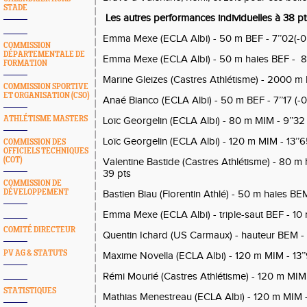
STADE
Les autres performances individuelles à 38 pts
Emma Mexe (ECLA Albi) - 50 m BEF - 7’’02(-0,
COMMISSION
DÉPARTEMENTALE DE
Emma Mexe (ECLA Albi) - 50 m haies BEF - 8’’3
FORMATION
Marine Gleizes (Castres Athlétisme) - 2000 m M
COMMISSION SPORTIVE
ET ORGANISATION (CSO)
Anaé Bianco (ECLA Albi) - 50 m BEF - 7’’17 (-0
ATHLÉTISME MASTERS
Loïc Georgelin (ECLA Albi) - 80 m MIM - 9’’32 
Loïc Georgelin (ECLA Albi) - 120 m MIM - 13’’65 
COMMISSION DES
OFFICIELS TECHNIQUES
(COT)
Valentine Bastide (Castres Athlétisme) - 80 m ha
39 pts
COMMISSION DE
DÉVELOPPEMENT
Bastien Biau (Florentin Athlé) - 50 m haies BEM 
Emma Mexe (ECLA Albi) - triple-saut BEF - 10 m
COMITÉ DIRECTEUR
Quentin Ichard (US Carmaux) - hauteur BEM - 
PV AG & STATUTS
Maxime Novella (ECLA Albi) - 120 m MIM - 13’’9
Rémi Mourié (Castres Athlétisme) - 120 m MIM - 
STATISTIQUES
Mathias Menestreau (ECLA Albi) - 120 m MIM - 1