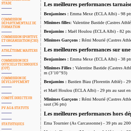
Les meilleures performances tarnaise
STADE
Benjamines :
Emma Mexe (ECLA Albi) - 98 pt
COMMISSION
Minimes filles:
Valentine Bastide (Castres Athlé
DÉPARTEMENTALE DE
FORMATION
Benjamins :
Maël Houlou (ECLA Albi) - 82 pts
COMMISSION SPORTIVE
Minimes Garçons :
Rémi Mourié (Castres Athlé
ET ORGANISATION (CSO)
Les meilleures performances sur une
ATHLÉTISME MASTERS
Benjamines :
Emma Mexe (ECLA Albi) - 38 pts
COMMISSION DES
OFFICIELS TECHNIQUES
Minimes Filles :
Valentine Bastide (Castres Ath
(COT)
m (3’10’’93)
COMMISSION DE
Benjamins :
Bastien Biau (Florentin Athlé) - 2
DÉVELOPPEMENT
et Maël Houlou (ECLA Albi) - 29 pts au saut en
COMITÉ DIRECTEUR
Minimes Garçons :
Rémi Mourié (Castres Athlé
saut (36 pts)
PV AG & STATUTS
Les meilleures performances hors dé
Ema Tournier (As Carcassonne) - 39 pts au 200
STATISTIQUES