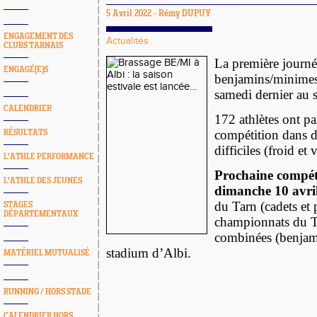
5 Avril 2022 -
Rémy DUPUY
ENGAGEMENT DES
Actualités
CLUBS TARNAIS
La première journé
ENGAGÉ(E)S
benjamins/minimes 
samedi dernier au 
CALENDRIER
172 athlètes ont par
compétition dans d
RÉSULTATS
difficiles (froid et 
L'ATHLE PERFORMANCE
Prochaine compéti
L'ATHLE DES JEUNES
dimanche 10 avril
du Tarn (cadets et p
STAGES
DÉPARTEMENTAUX
championnats du T
combinées (benjami
stadium d’Albi.
MATÉRIEL MUTUALISÉ
RUNNING / HORS STADE
CALENDRIER HORS