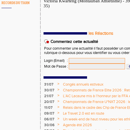
Victoria Kwarteng (Montauban Athlétisme) - 39 
RECORDS DU TARN
35)
les Réactions
Commentez cette actualité
Pour commenter une actualité il faut posséder un compt
rubrique ci-dessous pour vous identifier ou vous crée
Login (Email)
:
Mot de Passe
:
>
31/07
Congés annuels estivaux
>
30/07
Championnats de France Elite 2026 : Retou
>
21/07
L'AC Lacaune mis à l'honneur par la FFA e
>
20/07
Championnats de France U*NXT 2026 : le 
titres nationaux !
>
11/07
Relais dans le cadre des Chp de France Eli
>
09/07
Le Travet 2.0 est en route
>
06/07
Un week-end de haut niveau pour les athlè
nationale
>
30/06
Agenda été 2026