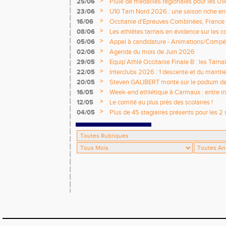
>
25/06
Pluie de médailles régionales pour les U1
>
23/06
U10 Tarn Nord 2026 : une saison riche e
émotions
>
16/06
Occitanie d'Epreuves Combinées, France
National de Castres
>
08/06
Les athlètes tarnais en évidence sur les 
>
05/06
Appel à candidature - Animations/Compét
2026 / 2027
>
02/06
Agenda du mois de Juin 2026
>
29/05
Equip’Athlé Occitanie Finale B : les Tarn
>
22/05
Interclubs 2026 : 1 descente et du mainti
>
20/05
Steven GALIBERT monte sur le podium d
>
16/05
Week-end athlétique à Carmaux : entre i
départementaux jeunes
>
12/05
Le comité au plus près des scolaires !
>
04/05
Plus de 45 stagiaires présents pour les 2 
Comité !