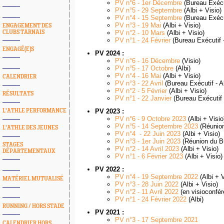
PV n°6 - 1er Décembre
(Bureau Exécu
PV n°5 - 29 Septembre
(Albi + Visio)
PV n°4 - 15 Septembre
(Bureau Exécu
PV n°3 - 19 Mai
(Albi + Visio)
ENGAGEMENT DES
CLUBS TARNAIS
PV n°2 - 10 Mars
(Albi + Visio)
PV n°1 - 24 Février
(Bureau Exécutif -
ENGAGÉ(E)S
PV 2024 :
PV n°6 - 16 Décembre
(Visio)
PV n°5 - 17 Octobre
(Albi)
PV n°4 - 16 Mai
(Albi + Visio)
CALENDRIER
PV n°3 - 22 Avril
(Bureau Exécutif - Al
PV n°2 - 5 Février
(Albi + Visio)
RÉSULTATS
PV n°1 - 22 Janvier
(Bureau Exécutif -
L'ATHLE PERFORMANCE
PV 2023 :
PV n°6 - 9 Octobre 2023
(Albi + Visio
PV n°5 - 14 Septembre 2023
(Réunion
L'ATHLE DES JEUNES
PV n°4 - 22 Juin 2023
(Albi + Visio)
PV n°3 - 1er Juin 2023
(Réunion du Bu
STAGES
PV n°2 - 14 Avril 2023
(Albi + Visio)
DÉPARTEMENTAUX
PV n°1 - 6 Février 2023
(Albi + Visio)
PV 2022 :
PV n°4 - 19 Septembre 2022
(Albi + V
MATÉRIEL MUTUALISÉ
PV n°3 - 28 Juin 2022
(Albi + Visio)
PV n°2 - 11 Avril 2022
(en visioconfér
PV n°1 - 24 Février 2022
(Albi)
RUNNING / HORS STADE
PV 2021 :
PV n°3 - 17 Septembre 2021
CALENDRIER HORS