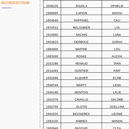
RECORDS DU TARN
2008228
JOUGLA
OPHELIE
1999695
LUPION
MAENA
1804649
RAFFANEL
CALI
1974512
MALOUBIER
LYA
1916660
NACHIN
LUNA
1804623
DERBOUZ
SARAH
1984909
MAFFRE
LOU
1683088
ROSKE
ALEXIA
2032288
RENAUD
TARA
2014493
GONTIER
KIMY
1932698
ALQUIER
ELINE
1696549
MARTY
LENA
1946189
MONTOIS
LALIE
1911579
CAVAILLE
SALOME
1932709
GLOTIN
OCELLINA
1692835
BESSIERES
LEONIE
1583100
FABRES
MANON
1893948
PASQUIE
CLEA