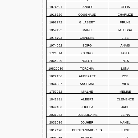
1874591
LANDES
CELIA
1918729
COUGNAUD
CHARLIZE
1692772
GILABERT
PRUNE
1959122
MARC
MELISSA
1974703
CAVENNE
LISE
1974692
BORG
ANAIS
1724814
CAMPO
TANIA
2045229
NOLOT
INES
19829980
TORCHIA
LUNA
1922156
AUBEPART
ZOE
1944887
ASSEMAT
MILA
1757952
MIALHE
MELINE
1841881
ALBERT
CLEMENCE
1949436
JOUCLA
JADE
2031083
IDJELLIDAINE
LEINA
2031089
JOUHER
MANEL
1912490
BERTRAND-BORIES
LUCIE
1991865
BONAMI
LISA