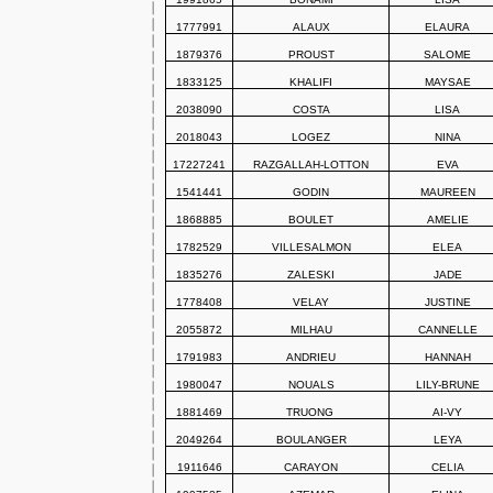
1777991
ALAUX
ELAURA
1879376
PROUST
SALOME
1833125
KHALIFI
MAYSAE
2038090
COSTA
LISA
2018043
LOGEZ
NINA
17227241
RAZGALLAH-LOTTON
EVA
1541441
GODIN
MAUREEN
1868885
BOULET
AMELIE
1782529
VILLESALMON
ELEA
1835276
ZALESKI
JADE
1778408
VELAY
JUSTINE
2055872
MILHAU
CANNELLE
1791983
ANDRIEU
HANNAH
1980047
NOUALS
LILY-BRUNE
1881469
TRUONG
AI-VY
2049264
BOULANGER
LEYA
1911646
CARAYON
CELIA