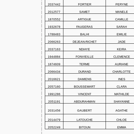
2037442
FORTIER
PERYNE
2012577
SAMET
MANELE
1870552
ARTIGUE
CAMILLE
1932678
FAUGERAS
SARAH
1788483
BALHI
EMILIE
2066263
DEJEAN-RICHET
JADE
2037163
NDIAYE
KEIRA
1944884
FONVIEILLE
CLEMENCE
1874609
TERME
AURIANE
2066434
DURAND
CHARLOTTE
2016621
DAMIENS
INES
2057160
BOUSSEMART
CLARA
1991286
VINCENT
MATHILDE
2051191
ABDURAHMAN
SHAYANNE
2031456
GAUBERT
AGATHE
2014479
LATOUCHE
CHLOE
2052249
BITOUN
EMMA