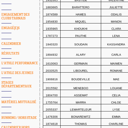
1932665
BASTIDE
VALENTINE
1883665
BARATTERO
JULIETTE
ENGAGEMENT DES
1874589
HAMES
ODALIS
CLUBS TARNAIS
1954830
MIQUEL
MANON
ENGAGÉ(E)S
1935965
KHOUKHI
CLARA
1787273
PAUTHE
LENA
CALENDRIER
1940320
SOUDAIN
KASSANDRA
RÉSULTATS
1894932
ALARY
CARLA
L'ATHLE PERFORMANCE
1610063
GERMAIN
MAIWEN
2033525
LIBOUREL
ROMANE
L'ATHLE DES JEUNES
1906816
BOUDEVILLE
MAE
STAGES
DÉPARTEMENTAUX
2015592
MENEBOO
LOUANE
1804700
ASSEMAT
CELIA
MATÉRIEL MUTUALISÉ
1755764
MARRA
CHLOE
2055337
LEMARTELEUR
LYSE
1476306
BONAREWITZ
EMMA
RUNNING / HORS STADE
1874618
THOMAS
CHARLINE
CALENDRIER HORS