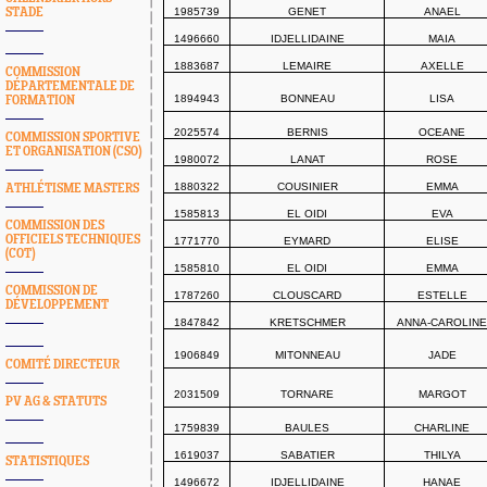
STADE
1985739
GENET
ANAEL
1496660
IDJELLIDAINE
MAIA
1883687
LEMAIRE
AXELLE
COMMISSION
DÉPARTEMENTALE DE
1894943
BONNEAU
LISA
FORMATION
2025574
BERNIS
OCEANE
COMMISSION SPORTIVE
ET ORGANISATION (CSO)
1980072
LANAT
ROSE
1880322
COUSINIER
EMMA
ATHLÉTISME MASTERS
1585813
EL OIDI
EVA
COMMISSION DES
OFFICIELS TECHNIQUES
1771770
EYMARD
ELISE
(COT)
1585810
EL OIDI
EMMA
COMMISSION DE
1787260
CLOUSCARD
ESTELLE
DÉVELOPPEMENT
1847842
KRETSCHMER
ANNA-CAROLINE
1906849
MITONNEAU
JADE
COMITÉ DIRECTEUR
2031509
TORNARE
MARGOT
PV AG & STATUTS
1759839
BAULES
CHARLINE
1619037
SABATIER
THILYA
STATISTIQUES
1496672
IDJELLIDAINE
HANAE