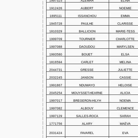
1997525
AZEMAR
ELINA
1912426
AUBERT
NOEMIE
1895111
ISSANCHOU
EMMA
1945728
PAULHE
CLARISSE
1810329
BALLICION
MARIE-TESS
1999709
TOURNIER
CHARLOTTE
1997088
DAOUDOU
MARYLSEN
1993580
BOUET
ELSA
1816594
CARLET
MELINA
2044731
GRESSE
JULIETTE
2032245
JANSON
CASSIE
1991867
NDUWAYO
HELOISE
2045254
MOUYSSET-HEARNE
ALICIA
1997017
BREGERON-HILYH
NOEMA
1997082
ALBOUY
CLEMENCE
1997129
SALLES-ROCA
SARAH
1771756
ALARY
MAËVA
2031424
FAVAREL
EVA