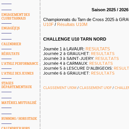
Saison 2025 / 2026
ENGAGEMENT DES
CLUBS TARNAIS
Championnats du Tarn de Cross 2025 à GR
U10F
/
Résultats U10M
ENGAGÉ(E)S
CHALLENGE U10 TARN NORD
CALENDRIER
Journée 1 à LAVAUR:
RESULTATS
Journée 2 à GRAULHET:
RESULTATS
RÉSULTATS
Journée 3 à SAINT-JUERY:
RESULTATS
Journée 4 à CARMAUX:
RESULTATS
L'ATHLE PERFORMANCE
Journée 5 à LESCURE D'ALBIGEOIS:
RESUL
Journée 6 à GRAULHET:
RESULTATS
L'ATHLE DES JEUNES
STAGES
DÉPARTEMENTAUX
CLASSEMENT U10M
/
CLASSEMENT U10F
/
CHALLE
MATÉRIEL MUTUALISÉ
RUNNING / HORS STADE
CALENDRIER HORS